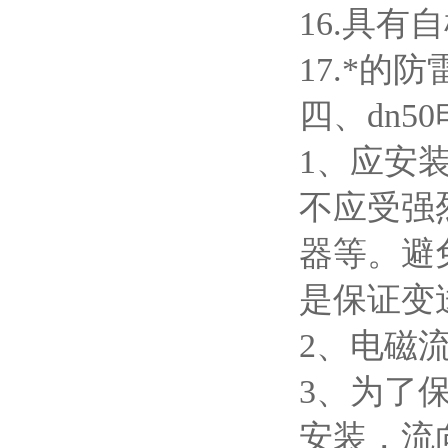
16.
具有自
17.
*的防
四、dn5
1
、应安
不应受强
器等。避
是保证变
2
、电磁
3
、为了
安装，流