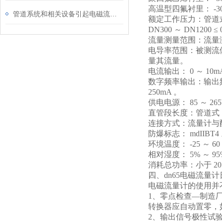
高温型四氟衬里： -30 
管道系统和相关设备引起电磁流量计故障源
额定工作压力：管道式： DN6
DN300
～ DN1200 ≤ 
流量测量范围：流量测量
电导率范围：被测流体电导
量其流量。
电流输出： 0 ～ 10mA
数字频率输出：输出频
250mA 。
供电电源： 85 ～ 265V
直管段长度：管道式：上
连接方式：流量计与配
防爆标志： mdIIBT4
环境温度： -25 ～ 60
相对湿度： 5% ～ 95
消耗总功率：小于 20
四、dn65电磁流量
电磁流量计的使用并
1
、零点检查—制造厂
转换器应自动置零，
2
、输出信号极性试