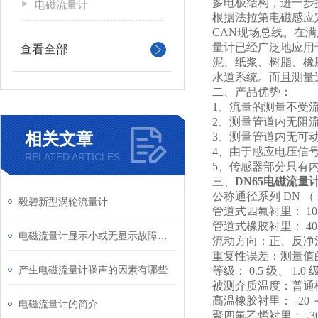
多电极结构，进一步
电磁流量计
根据法拉第电磁感应
CAN现场总线。在
量计已经广泛地应用
查看全部
泥、纸浆、树脂、橡
水道系统。而且测量
二、产品优势：
1
、流量的测量不受
2
、测量管道内无阻流
相关文章
3
、测量管道内无可
4
、由于感应电压信
RELATED ARTICLES
5
、传感器部分只有
三、
DN65电磁流量
公称通径系列 DN （ 
毅碧新型涡轮流量计
管道式四氟衬里： 10 、 15 
管道式橡胶衬里： 40 、 50 
电磁流量计显示小或无显示故障分析及处理
流动方向：正、反净流量
重复性误差：测量值的±
产生电磁流量计噪声的因素有哪些
等级： 0.5 级、 1.
被测介质温度：普通橡胶衬
高温橡胶衬里： -20 ～
电磁流量计的简介
聚四氟乙烯衬里： -30 