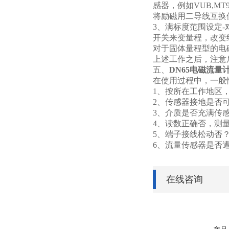
感器，例如VUB,M
将励磁用二导线互换
3
、满标度范围设定-
开关来变量程，改变
对于固体量程型的电
上述工作之后，注意后
五、
DN65电磁流量
在使用过程中，一般
1
、按所在工作地区
2
、传感器接地是否
3
、介质是否充满传
4
、读数正确否，测
5
、端子接线松动否
6
、流量传感器是否
在线咨询