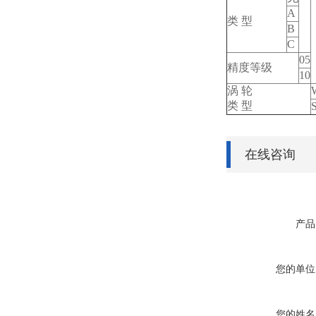
A
类 型
B
C
05
精度等级
10
涡 轮
类 型
在线咨询
产品
您的单位
您的姓名