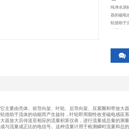
纯净水涡
器的磁电
轮借助于
使通过线
相应的流
计
它主要由壳体、前导向架、叶轮、后导向架、压紧圈和带放大
叶轮借助于流体的动能而产生旋转，叶轮即周期性收变磁电感应
放大器放大后传送至相应的流量积算仪表，进行流量或总量的测
换成与流量成正比的电信号。这种流量计用于检测瞬时流量和总