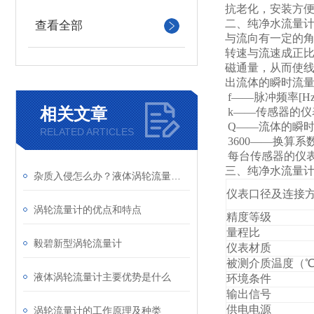
抗老化，安装方
二、纯净水流量
查看全部
与流向有一定的
转速与流速成正
磁通量，从而使
出流体的瞬时流量
f——脉冲频率[Hz
相关文章
k——传感器的仪表
Q——流体的瞬时流
RELATED ARTICLES
3600——换算系
每台传感器的仪
三、纯净水流量
杂质入侵怎么办？液体涡轮流量计前置过滤器的重要性与清理
仪表口径及连接
涡轮流量计的优点和特点
精度等级
量程比
毅碧新型涡轮流量计
仪表材质
被测介质温度（
液体涡轮流量计主要优势是什么
环境条件
输出信号
供电电源
涡轮流量计的工作原理及种类