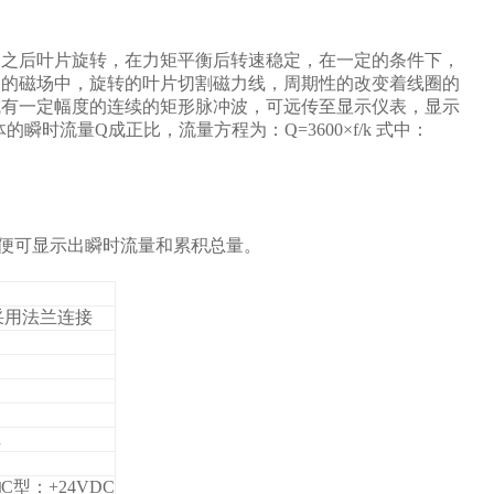
力之后叶片旋转，在力矩平衡后转速稳定，在一定的条件下，
）的磁场中，旋转的叶片切割磁力线，周期性的改变着线圈的
成有一定幅度的连续的矩形脉冲波，可远传至显示仪表，显示
时流量Q成正比，流量方程为：Q=3600×f/k 式中：
便可显示出瞬时流量和累积总量。
00采用法兰连接
a
型：+24VDC