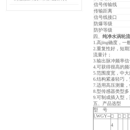
信号传输线
传输距离
信号线接口
防爆等级
防护等级
四、
纯净水涡轮
1.
高jing确度，一
2.
重复性好，短期重
流量计；
3.
输出脉冲频率信
4.
可获得很高的频率
5.
范围度宽，中大口
6.
结构紧凑轻巧，
7.
适用高压测量，
8.
型传感器类型多
9.
可制成插入型，
五、产品选型
型 号
LWGY─
□
□
□
4