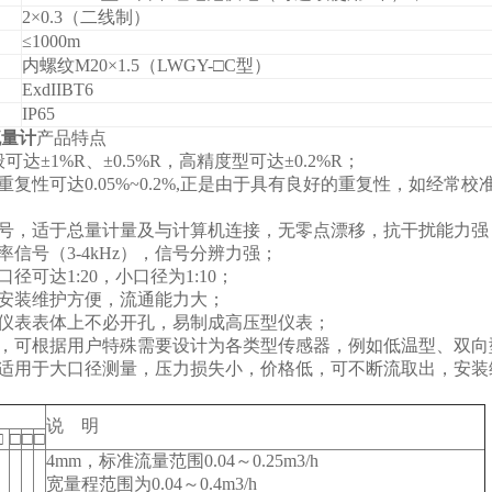
2×0.3
（二线制）
≤1000m
内螺纹M20×1.5（LWGY-□C型）
ExdIIBT6
IP65
流量计
产品特点
般可达±1%R、±0.5%R，高精度型可达±0.2%R；
复性可达0.05%~0.2%,正是由于具有良好的重复性，如经常校
号，适于总量计量及与计算机连接，无零点漂移，抗干扰能力强
信号（3-4kHz），信号分辨力强；
径可达1:20，小口径为1:10；
安装维护方便，流通能力大；
仪表表体上不必开孔，易制成高压型仪表；
，可根据用户特殊需要设计为各类型传感器，例如低温型、双向
适用于大口径测量，压力损失小，价格低，可不断流取出，安装
说 明
□
□
□
□
4mm
，标准流量范围0.04～0.25m3/h
宽量程范围为0.04～0.4m3/h