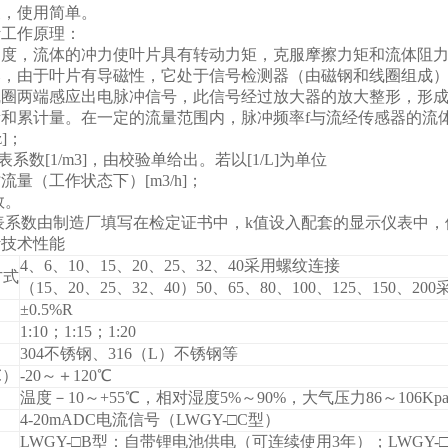
便，使用简单。
计工作原理：
角度，流体的冲力使叶片具有转动力矩，克服摩擦力矩和流体阻
比，由于叶片有导磁性，它处于信号检测器（由磁钢和线圈组成
线圈两端感应出电脉冲信号，此信号经过放大器的放大整形，形
和累计量。在一定的流量范围内，脉冲频率f与流经传感器的流体的瞬
]；
系数[1/m3]，由校验单给出。若以[1/L]为单位
量（工作状态下）[m3/h]；
数。
表系数由制造厂填写在检定证书中，k值设入配套的显示仪表中，
计技术性能
4
、6、10、15、20、25、32、40采用螺纹连接
方式
（15、20、25、32、40）50、65、80、100、125、150、2
±0.5%R
1:10
；1:15；1:20
304
不锈钢、316（L）不锈钢等
℃
）
-20
～＋120
℃
温度－10～+55
℃
，相对湿度5%～90%，大气压力86～106Kp
4-20mADC
电流信号（LWGY-□C型）
LWGY-□B
型：自带锂电池供电（可连续使用3年）；LWGY-□C