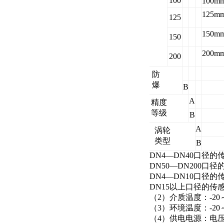
100
100m
125m
125
150m
150
200m
200
防
爆
B
A
精度
等级
B
A
涡轮
类型
B
DN4—DN40
口径的传
DN50—DN200
口径的
DN4—DN10
口径的
DN15
以上口径的传
（2）介质温度：
-20
（3）环境温度
：-20
（4）供电电源：
电压