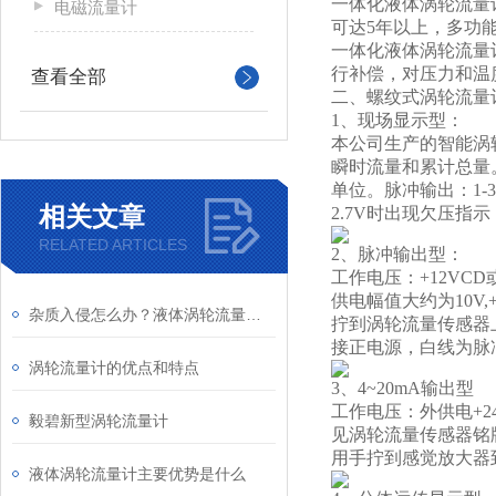
一体化液体涡轮流量
电磁流量计
可达5年以上，多功
一体化液体涡轮流量
行补偿，对压力和温
查看全部
二、螺纹式涡轮流量
1
、现场显示型：
本公司生产的智能涡
瞬时流量和累计总量
单位。脉冲输出：1-3
相关文章
2.7V时出现欠压指
RELATED ARTICLES
2
、脉冲输出型：
工作电压：+12VC
供电幅值大约为10V
杂质入侵怎么办？液体涡轮流量计前置过滤器的重要性与清理
拧到涡轮流量传感器
接正电源，白线为脉
涡轮流量计的优点和特点
3
、4~20mA输出型
工作电压：外供电+2
毅碧新型涡轮流量计
见涡轮流量传感器铭牌
用手拧到感觉放大器
液体涡轮流量计主要优势是什么