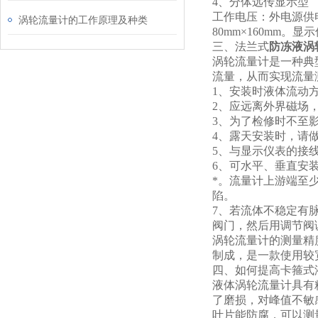
4
、分体远传显示型
工作电压：外电源供电
涡轮流量计的工作原理及种类
80mm×160mm。
三、法兰式
防冻液涡
涡轮流量计是一种典
流量，从而实现流量
1
、安装时液体流动方
2
、应远离外界磁场
3
、为了检修时不至
4
、露天安装时，请
5
、与显示仪表的接
6
、可水平、垂直安
*。流量计上游端至
陷。
7
、若流体不稳定有
阀门，然后用调节阀
涡轮流量计的测量精
制成，是一款使用较
四、如何提高卡箍式
液体涡轮流量计具有
了磨损，对峰值不敏
叶片能防腐，可以测