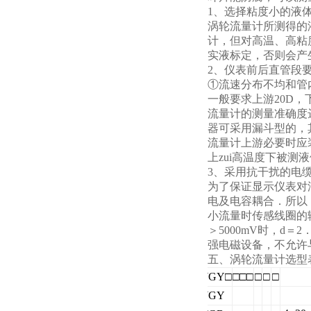
1
、选择粘度小的液
涡轮流量计所测得的液
计，但对高温、高粘度
实液标定，否则会产
2
、仪表前后直管段
①流速分布不均和管
一般要求上游20D
流量计的测量准确度
器可采用漏斗型的，
流量计上游必要时应
上zui高温度下被测
3
、采用抗干扰的电
为了保证显示仪表对
电及电容耦合．所以，
小流量时传感线圈的输出
＞5000mV时，
强电磁设备，不允许
五、涡轮流量计选型
LWGY
□
□□□
□
□
□
LWGY