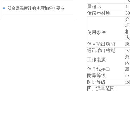
气
量程比
1
双金属温度计的使用和维护要点
传感器材质
30
介
环
相
使用条件
大
信号输出功能
脉
通讯输出功能
rs
外
工作电源
内
信号线接口
基
防爆等级
exi
防护等级
ip
四、流量范围：