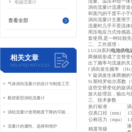
流量。温压补偿一体
电磁流量计
涡街流量计流通管道
和蒸汽的干度不小于8
涡街流量计主要用于
查看全部
流量时几乎不受流体
用压电应力式传感器,
套使用,是一种比较
二、工作原理：
LUGB
系列
电池供电
相关文章
两侧就形成了交替变
出了频率与流速的关系式：f
RELATED ARTICLES
f
涡街发生频率 （Hz
V
旋涡发生体两侧的平
St
斯特罗哈尔系数（
气体涡街流量计的设计与制造工艺
这些交替变化的旋涡
放大处理后，输出与
毅碧新型涡轮流量计
三、技术参数
执行标准
涡
涡轮流量计使用精度下降的可能原因是什么
仪表口径（mm）
15
公称压力（mpa）
1.
液
流量计的属性、选择和维护
精度等级