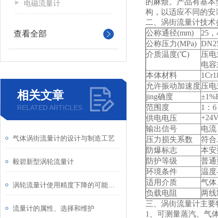
的麻烦。产品有基本
电磁流量计
构，以适应不同的安
二、涡街流量计技术
公称通径(mm)
25
，4
查看全部
公称压力(MPa)
DN25
介质温度(℃)
压电式
电容式
本体材料
1Cr1
允许振动加速度
压电式
相关文章
jing
确度
±1%
范围度
1
：6
RELATED ARTICLES
+24
供电电压
输出信号
电流
气体涡街流量计的设计与制造工艺
压力损失系数
符合J
防爆标志
本安型
防护等级
普通型
毅碧新型涡轮流量计
环境条件
温度
适用介质
气体
涡轮流量计使用精度下降的可能原因是什么
负载电阻
两线
三、涡街流量计主要
流量计的属性、选择和维护
1
、可测量蒸汽、气