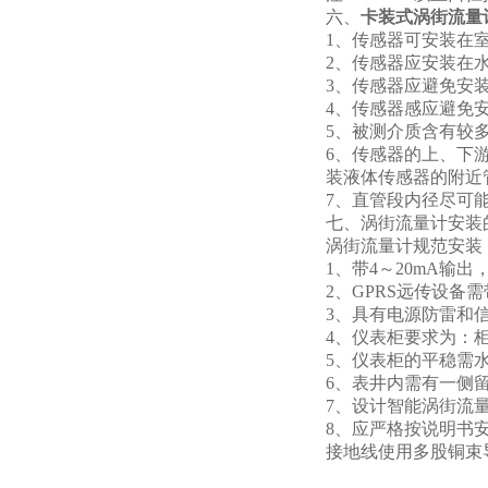
六、
卡装式涡街流量
1
、传感器可安装在
2
、传感器应安装在
3
、传感器应避免安
4
、传感器感应避免
5
、被测介质含有较
6
、传感器的上、下
装液体传感器的附近
7
、直管段内径尽可能
七、涡街流量计安装
涡街流量计规范安装
1
、带4～20mA输出
2
、GPRS远传设备需
3
、具有电源防雷和信
4
、仪表柜要求为：柜
5
、仪表柜的平稳需
6
、表井内需有一侧
7
、设计智能涡街流量
8
、应严格按说明书安
接地线使用多股铜束导