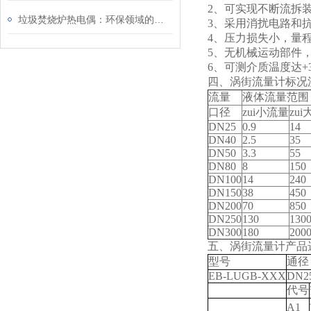
2
、可实现不断流拆装
垃圾焚烧炉热电偶：环保领域的温度监测设备
3
、采用消扰电路和
4
、压力损失小，量程
5
、无机械运动部件
6
、可测介质温度达+3
四、涡街流量计标况流
流量
液体流量范围
口径
zui
小流量
zui
DN25
0.9
14
DN40
2.5
35
DN50
3.3
55
DN80
8
150
DN100
14
240
DN150
38
450
DN200
70
850
DN250
130
130
DN300
180
200
五、涡街流量计产品
型号
通径
EB-LUGB-XXX
DN25
代号
A1