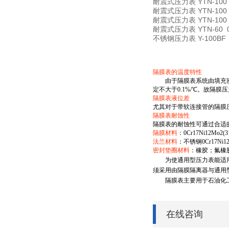
耐震式压力表
YTN-100
耐震式压力表
YTN-100
耐震式压力表
YTN-100
耐震式压力表
YTN-60 
不锈钢压力表
Y-100BF
隔膜表的温度特性
由于隔膜表系统由填充密封
定不大于0.1%/℃。故隔
隔膜表液位差
尤其对于带软连接管的隔膜
隔膜表耐蚀性
隔膜表的耐蚀性可通过合适
隔膜材料
：0Cr17Ni12Mo
法兰材料
：不锈钢0Cr17Ni1
密封垫圈材料
：橡胶；氟橡
为使通用型压力表能适用测
须采用由隔膜隔离器与通用
隔膜表主要用于石油化工
在线咨询