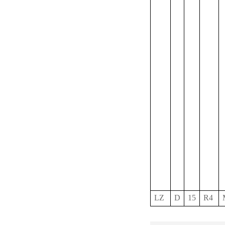
LZ
D
15
R4