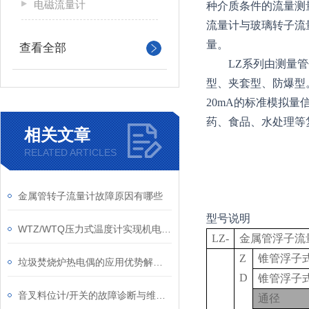
电磁流量计
种介质条件的流量测
流量计与玻璃转子流
量。
查看全部
LZ
系列由测量管
型、夹套型、防爆型
20mA的标准模拟量
药、食品、水处理等
相关文章
RELATED ARTICLES
金属管转子流量计故障原因有哪些
型号说明
WTZ/WTQ压力式温度计实现机电一体化的测温功能
LZ-
金属管浮子流
Z
锥管浮子
垃圾焚烧炉热电偶的应用优势解析：精准测温与工业可靠性的双重保障
D
锥管浮子
音叉料位计/开关的故障诊断与维护策略
通径