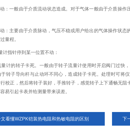
针抖动：一般由于介质流动状态造成。对于气体一般由于介质操作
针抖动：主要由于介质脉动，气压不稳或用户给出的气体操作状态
计过量程。
量计指针停到某一位置不动：
流量计的转子卡死。一般由于转子流量计使用时开启阀门过快，
由于转子导向杆与止动环不同心，造成转子卡死。处理时可将仪
进行校正，然后将转子装好，手推转子，感觉转子上下通畅无阻
也容易引起卡表并给测量带来误差。
一文看懂WZPK铠装热电阻和热敏电阻的区别
下