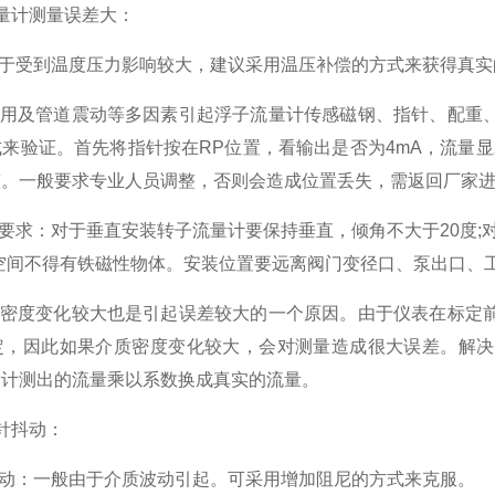
量计测量误差大：
由于受到温度压力影响较大，建议采用温压补偿的方式来获得真实
期使用及管道震动等多因素引起浮子流量计传感磁钢、指针、配重
来验证。首先将指针按在RP位置，看输出是否为4mA，流量
整。一般要求专业人员调整，否则会造成位置丢失，需返回厂家
合要求：对于垂直安装转子流量计要保持垂直，倾角不大于20度;
m空间不得有铁磁性物体。安装位置要远离阀门变径口、泵出口、工
质的密度变化较大也是引起误差较大的一个原因。由于仪表在标定
定，因此如果介质密度变化较大，会对测量造成很大误差。解决
量计测出的流量乘以系数换成真实的流量。
针抖动：
抖动：一般由于介质波动引起。可采用增加阻尼的方式来克服。