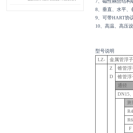
7
、磁性耦合结构
8
、垂直、水平、
9
、可带HART
10
、高温、高压
型号说明
LZ-
金属管浮
Z
锥管浮
D
锥管浮
通径
DN15
、
测
R4
R6
F