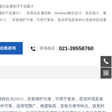
防爆式金属管浮子流量计
转子流量计），采用全金属结构，Modular概念设计，其压损小，量
10:1），安装维护方便，可用于复杂，恶劣环境及各种介质条件的流量
程控制中，适用于测量液体、气体。具有结构简单、工作可靠、适用范
度较高、安装方便等特点。该系列流量计与玻璃转子流量计比较，具有
温、安全感强、可输出4-20mA电流信号等特点。并
021-39558760
在线咨询
联系电话：
程比大(10:1)，安装维护方便，可用于复杂，恶劣环境及各
工作可靠、适用范围广、精度较高、安装方便等特点。该系列