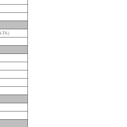
4-T6）
）