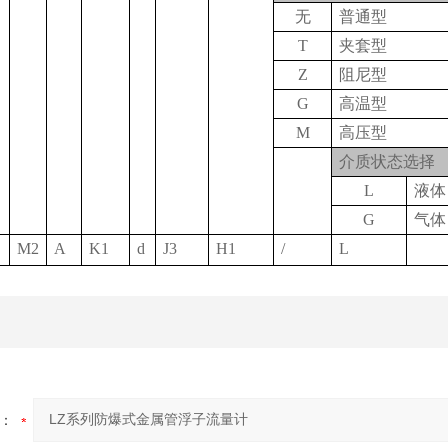
无
普通型
T
夹套型
Z
阻尼型
G
高温型
M
高压型
介质状态选择
L
液体
G
气体
M2
A
K1
d
J3
H1
/
L
：