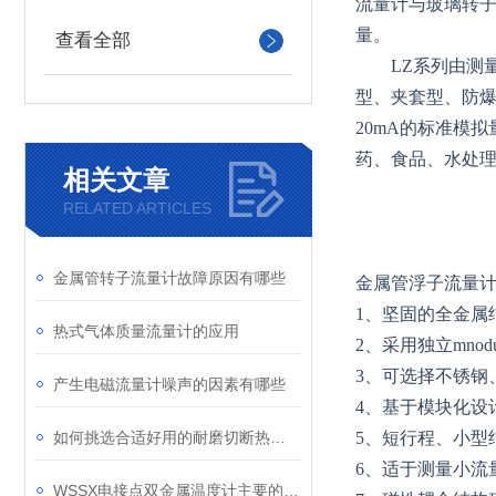
流量计与玻璃转子
量。
查看全部
LZ
系列由测
型、夹套型、防爆
20mA的标准模
药、食品、水处
相关文章
RELATED ARTICLES
金属管转子流量计故障原因有哪些
金属管浮子流量
1
、坚固的全金属
热式气体质量流量计的应用
2
、采用独立mnod
3
、可选择不锈钢
产生电磁流量计噪声的因素有哪些
4
、基于模块化设
如何挑选合适好用的耐磨切断热电偶呢？
5
、短行程、小型结
6
、适于测量小流
WSSX电接点双金属温度计主要的感温元件是双金属片