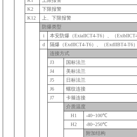
K1
上限报警
K2
下限报警
K12
上、下限报警
防爆类型
i
本安防爆（ExiaIICT4-T6）、（ExibIICT
d
隔爆（ExdIICT4-T6）、（ExdIIBT4-T6
连接方式
J3
国标法兰
J4
美标法兰
J5
日标法兰
J6
螺纹连接
J7
卡箍连接
介质温度
H1
-40~100
℃
H2
-80~250
℃
附加结构