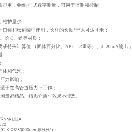
即插即用，免维护"式数字测量，可用于监测和控制；
，维护量少；
口罐和密封罐中使用，长杆的长度***大可达 4 米；
L、哈 C、锆等材质；
或特殊计算值 （固体百分比、API、比重等）、4–20 mA输出
器；
；
固体和气泡；
、压力影响；
计适于在高管道压力下工作；
于测量易结晶、结垢介质时效果不理想。
RNM-102A
020
191 K Φ3*30000mm 导线长1m