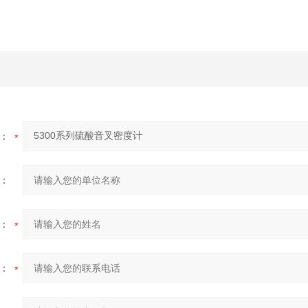
：
：
：
：