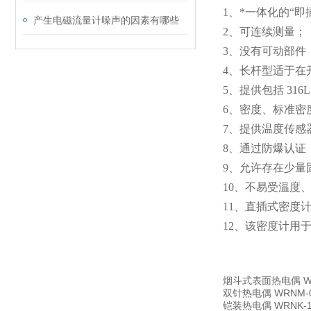
1
、*一体化的“
产生电磁流量计噪声的因素有哪些
2
、可连续测量；
3
、没有可动部件
4
、长杆型适于在开
5
、提供包括 316
6
、密度、标准密度
7
、提供温度传感
8
、通过防爆认证
9
、允许存在少量
10
、不易受温度
11
、直插式密度
12
、该密度计用
烟斗式表面热电偶
W
双针热电偶
WRNM-
铠装热电偶
WRNK-