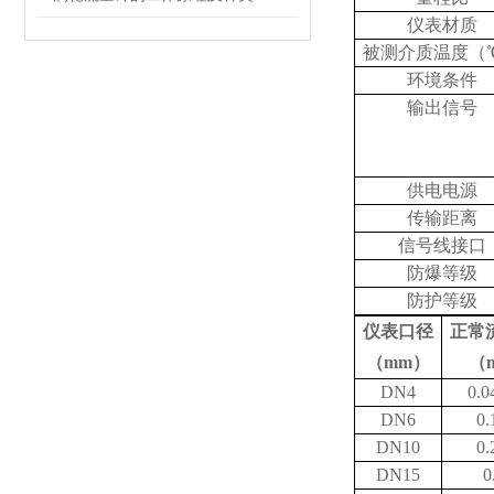
仪表材质
被测介质温度（
环境条件
输出信号
供电电源
传输距离
信号线接口
防爆等级
防护等级
仪表口径
正常
（mm）
（m
DN4
0.0
DN6
0.
DN10
0.
DN15
0