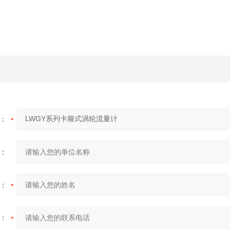
：
：
：
：