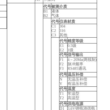
代号
被测介质
B1
液体
B2
气体
代号
仪表材质
C1
304
C2
316
C3
其他
代号
精度等级
E1
0.5
级
E2
1
级
代号
信号输出
F1
4
－20Ma(两线制)
F2
脉冲频率
F3
RS485
通讯
代号
温压补偿
N
无温压补偿
Y
有温压补偿
代号
温度
T1
常温型
T2
高温型
代号
供电电源
D1
3.6V
锂电池供电