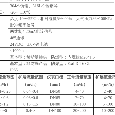
304
不锈钢、316L不锈钢等
℃）
-20~+110
℃
温度-10~+55℃，相对湿度5%~90%，大气压力86~106KPa
脉冲频率信号
两线制4-20mA电流信号
485
通讯
24VDC
、3.6V锂电池
≤1000m
基本型：赫斯曼接头，防爆型：内螺纹M20*1.5
基本型：非防爆产品，防爆型：ExdIICT6 Gb
IP65
流量范围
扩展流量范围
仪表口径
正常流量范围
扩展流量
³/h）
（m³/h）
（mm）
（m³/h）
（m³/h
4~0.25
0.04~0.4
DN50
4~40
2~40
1~0.6
0.06~0.6
DN65
7~70
4~70
2~1.2
0.15~1.5
DN80
10~100
5~100
.6~6
0.4~8
DN100
20~200
10~200