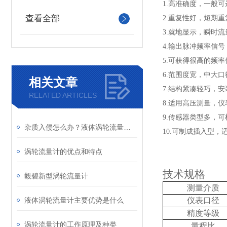
1.高准确度，一般可达
查看全部
2.重复性好，短期
3.就地显示，瞬时
4.输出脉冲频率信号，
5.可获得很高的频
6.范围度宽，中大口径
相关文章
7.结构紧凑轻巧，
RELATED ARTICLES
8.适用高压测量，
9.传感器类型多，
杂质入侵怎么办？液体涡轮流量计前置过滤器的重要性与清理
10.可制成插入型
涡轮流量计的优点和特点
技术规格
毅碧新型涡轮流量计
测量介质
液体涡轮流量计主要优势是什么
仪表口径
精度等级
涡轮流量计的工作原理及种类
量程比