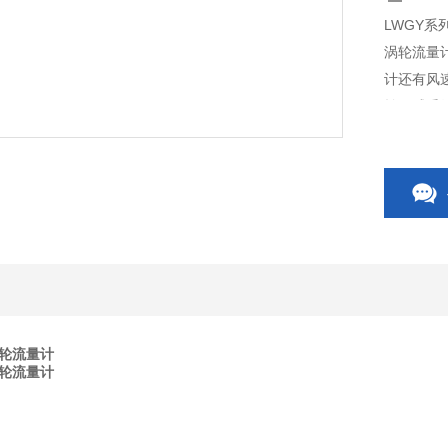
LWGY系
涡轮流量
计还有风
转子感受
用机械、
工、科研
涡轮流量计
涡轮流量计