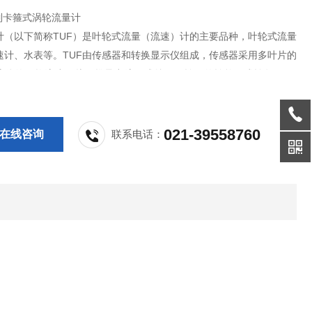
列卡箍式涡轮流量计
计（以下简称TUF）是叶轮式流量（流速）计的主要品种，叶轮式流量
速计、水表等。TUF由传感器和转换显示仪组成，传感器采用多叶片的
流体的平均流速，从而推导出流量或总量。转子的转整（或转数） 可
磁感应、光电方式检出并由读出装置进行显示和传送记录，在石油、化
、国防、计量各部门中获得广泛应用。
021-39558760
在线咨询
联系电话：