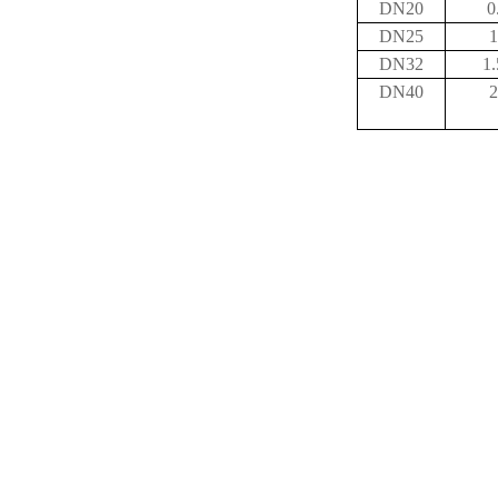
DN20
0
DN25
1
DN32
1
DN40
2