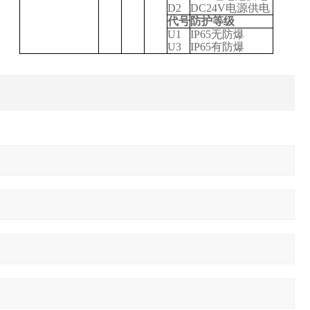
D2
DC24V
电源供电
代号
防护等级
U1
IP65
无防爆
U3
IP65
有防爆