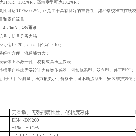
±1%R、±0.5%R，高精度型可达±0.2%R；
重复性可达0.05%~0.2%，正是由于具有良好的重复性，如经常校准或
流量和累积流量
4-20mA，485通讯
率信号，信号分辨力强；
可达1：20，xiao-口径为1：10；
安装维护方便，流通能力大；
仪表表体上不必开孔，易制成高压型仪表；
可根据用户特殊需要设计为各类传感器，例如低温型、双向型、井下型等；
，适用于大口径测量，压力损失小，价格低，可不断流取出，安装维护方便
无杂质、无强烈腐蚀性、低粘度液体
DN4~DN200
±1%、±0.5%
1
：10；1：15；1：20