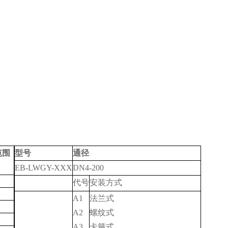
范围
型号
通径
）
EB-LWGY-XXX
DN4-200
代号
安装方式
A1
法兰式
A2
螺纹式
A3
卡箍式