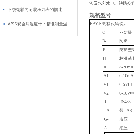
涉及水利水电、铁路交
不锈钢轴向耐震压力表的描述
规格型号
WSS双金属温度计：精准测量温度的理想选择
EBY-K
规格代码
说明
O-
不防爆
B-
防爆
P
防护型
H
标准赫
A
4-20
A1
0-10
V1
0-5V
V2
0-10
R
RS485
HA
带HAR
G-
表压
A
绝压