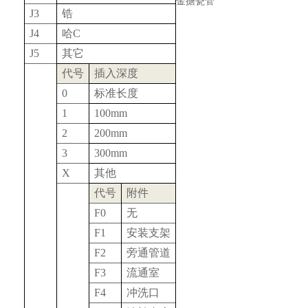
金搪瓷管
J3
锆
J4
哈C
J5
其它
代号
插入深度
0
标准长度
1
100mm
2
200mm
3
300mm
X
其他
代号
附件
F0
无
F1
安装支架
F2
旁通管道
F3
流通室
F4
冲洗口