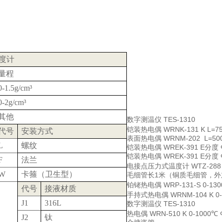
度计
量程
0-1.5g/cm
³
0-2g/cm
³
其他
数字测温仪
TES-1310
铠装热电偶
WRNK-131 K L=
代号
安装方式
表面热电偶
WRNM-202 L=5
L
螺纹
铠装热电偶
WREK-391 E分度
铠装热电偶
WREK-391 E分度
F
法兰
电接点压力式温度计
WTZ-288
W
卡箍（卫生型）
毛细管长1米（铜质毛细管，
铂铑热电偶
WRP-131-S 0-1
代号
接液材质
手持式热电偶
WRNM-104 K 0
J1
316L
数字测温仪
TES-1310
热电偶
WRN-510 K 0-10
J2
钛