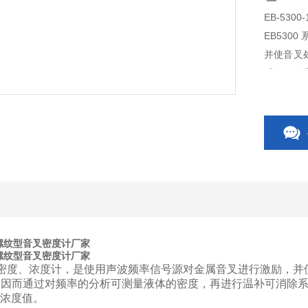
EB-530
EB530
并使音叉
系，因而
而浓度则
1F1螺纹型音叉密度计厂家
1F1螺纹型音叉密度计厂家
密度、浓度计，是使用声波频率信号源对金属音叉进行激励，并
因而通过对频率的分析可测量液体的密度，再进行温补可消除系
的浓度值。