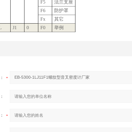
F5
法兰支座
F6
防护罩
Fx
其它
L
J1
0
F0
举例
：
：
：