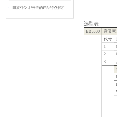
阻旋料位计/开关的产品特点解析
选型表
EB5300
音叉密
代号
1
2
3