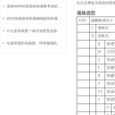
红白交界处为容器内部
选择WRNM表面热电偶要考虑的六大因素
规格选型
WZP热电阻有防腐铜电阻和防腐铂电阻两类
UHZ-
磁翻板液位计
C
侧装式
什么是高精度一体式温度变送器
D
顶装式
垃圾焚烧炉热电偶：环保领域的温度监测设备
B
标准
W
卫生
G
高温
F
防腐
B
防爆
Y
高压
GY
高温
S
防霜
0