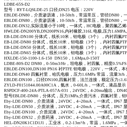
LDBE-65S-D2
型号：
RYT-LQSLDE-25
口径
;DN25
电压：
220V
EBLDE-DN80
，介质渗沥液，
10-50t/h
，常温常压，管径
DN80
，
EBLDE-DN80
，介质渗沥液，
10-50t/h
，常温常压，管径
DN80
，
EBLDE-DN32,
实际流量小于
10
吨，一体式，
HC
电极，聚四氟乙烯
HWLDE-DN200YB,DN200PN16,
内衬橡胶
,316L
电极
,
压力
1.6MPA,
EB-LDE-DN100
分体式，线长
10
米，钽电极（
3
个），内衬四氟
PT
EB-LDE-DN80
分体式，线长
10
米，钽电极（
3
个），内衬四氟
PT
EB-LDE-DN50
分体式，线长
10
米，钽电极（
3
个），内衬四氟
PT
EB-LDE-DN65
分体式，线长
10
米，钽电极（
3
个），内衬四氟
PT
HXLDE-150-1100-1.6-150
DN150
，
1.6Mpa,0-150T
LDBE-80S-D2 DN80
，
0-50m3/Hr
，坦电极，衬四氟，精度
0.5%F
EBLDE-DN100,DN100 PN16
衬
PTFE
钽电极，
220V
，一体式，本
EBLDE-DN40
四氟衬里，哈氏电极，压力
1.6MPa
常温，流量
3t/h
EBLDE-DN100
，口径
DN100,
四氟衬里，法兰连接，额定压力≤
1.
ZYLD-F0151044.00A00C1A
，氨水，
0-60L/h
，一体式，液晶显示
RSPDCF-400-24A-PTLA-057A-031
，
24VDC
，
4-20ma
输出，
DN4
型号
EBLDE-DN80
，分体式，压力
1MPa,
介质污水，四氟衬里，钽
Eby-LDE-DN80
，介质清液，
24VDC
，
4~20mA
，一体式，
IP67
Eby-LDE-DN50
，介质浓液，
24VDC
，
4~20mA
，一体式，
IP67
Eby-LDE-DN100
，介质泥液，
24VDC
，
4~20mA
，一体式，
IP67
Eby-LDE-DN32
，介质药液，
24VDC
，
4~20mA
，一体式，
IP67
HEL-DN20K1C1D1J1
，工业水，
0.2-13m
³
/h
，常温，
1.6MPa
，一