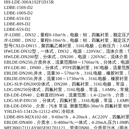
HH-LDE-300A1S2F1D15R
LDBE-150S-D2
LDBE-100S-D2
LDBE-65S-D2
LDBE-80S-D2
LDBE-65S-D2
JF-LDBE
，
DN32
，量程
0-10m
³
/h
，电极：钽，四氟衬里，额定压
JF-LDBE
，
DN32
，量程
0-10m
³
/h
，电极：钽，四氟衬里，额定压
型号
CXLD-DN15
，聚四氟乙烯衬里，
316L
电极，公称压力：
1.6M
HWLDE-DN32
型，一体式，
DN32
，电源：
220VAC
，流体介质：
HWLDE-DN200
型，分体式，
DN200
，电源：
220VAC
，流体介质
EBLDE-DN250,
介质井水，流量范围
88
～
1766m
³
/h
，分体式，电
HY-LDE-80
，
DN80
，分体式，
PTFE
四氟衬里，
HC
电极，流量范
EBLDE-DN200,
井水，流量
30
～
570m
³
/h
，
316L
电极，橡胶衬里，
EBLDE-DN350,
井水，流量
100
～
1730m
³
/h
，
316L
电极，橡胶衬里
LDG-SUP-DN200
分体式，
DN200
，四氟衬里，
316L
电极，常温，
LDG-DN250
分体式，四氟衬里，
316L
电极，常温，
1.6MPa
，常规
EB-LDE-DN40
，公称直径
DN40
，流量范围：
1.4~22m
³
/h
，介质：
LDG-SUP-DN150
，分体式，四氟衬里，
316L
电极，常温，
1.6MP
EB-LDE-DN50
，介质：污水 常温
测量范围
0-30m
³
/h
四氟衬里 钽
YHLD-65-13412b-12112-4NG
冷却水
LDBE-80S-M2X102-60
，
9-60m
³
/h
，
4-20mA
，
AC220V
，四氟衬
EBLDE-DN400
，介质水；
0-400m
³
/h,
一体式，
4-20mA,
压力
1.0MP
MFC80017111AY005EH1701121
，管道
DN80
，介质是污水（雨水