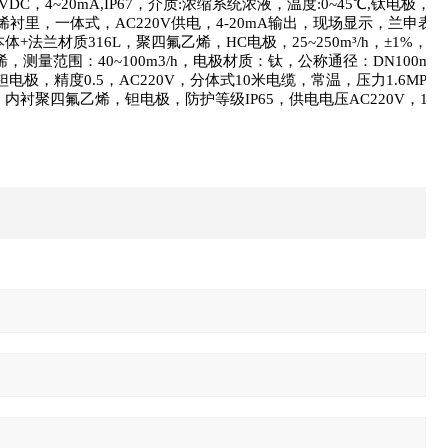
4VDC
，
4~20mA,IP67
，介质
:
浓缩系统浓液，温度
:0~45
℃
,
钛电极，内
烯衬里，一体式，
AC220V
供电，
4-20mA
输出，现场显示，兰申表头
本体
+
法兰材质
316L
，聚四氟乙烯，
HC
电极，
25~250m
³
/h
，±
1%
，
DC
烯，测量范围：
40~100m3/h
，电极材质：钛，公称通径：
DN100mm
钽电极，精度
0.5
，
AC220V
，分体式
10
米电缆，常温，压力
1.6MPa
，内衬聚四氟乙烯，钽电极，防护等级
IP65
，供电电压
AC220V
，
10m