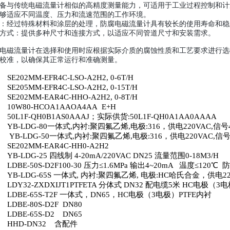
备与传统电磁流量计相似的高精度测量能力，可适用于工业过程控制和计
够适应不同温度、压力和流速范围的工作环境。
：经过特殊材料和涂层的处理，防腐电磁流量计具有较长的使用寿命和稳
方式：提供多种尺寸和连接方式，以适应不同管道尺寸和安装需求。
电磁流量计在选择和使用时应根据实际介质的腐蚀性质和工艺要求进行选
校准，以确保其正常运行和准确测量。
SE202MM-EFR4C-LSO-A2H2, 0-6T/H
SE205MM-EFR4C-LSO-A2H2, 0-15T/H
SE202MM-EAR4C-HHO-A2H2, 0-8T/H
10W80-HCOA1AAOA4AA
E+H
50L1F-QH0B1AS0AAAJ
；实际供货
:50L1F-QH0A1AA0AAAA
YB-LDG-80
一体式
,
内衬
:
聚四氟乙烯
,
电极
:316
，供电
220VAC,
信号
YB-LDG-50
一体式
,
内衬
:
聚四氟乙烯
,
电极
:316
，供电
220VAC,
信
SE202MM-EAR4C-HH0-A2H2
YB-LDG-25
四线制
4-20mA/220VAC DN25
流量范围
0-18M3/H
LDBE-50S-D2F100-30
压力≤
1.6MPa
输出
4~20mA
温度≤
120
℃
防
YB-LDG-65S
一体式
,
内衬
:
聚四氟乙烯
,
电极
:HC
哈氏合金，供电
2
LDY32-ZXDXIJT1PTFETA
分体式
DN32
配电缆
5
米
HC
电极（
3
电
LDBE-65S-T2F
一体式，
DN65
，
HC
电极（
3
电极）
PTFE
内衬
LDBE-80S-D2F
DN80
LDBE-65S-D2
DN65
HHD-DN32
含配件