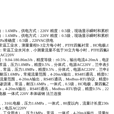
力：
1.6MPa
，供电方式：
220V
精度：
0.5
级，现场显示瞬时和累积流
力：
1.6MPa
，供电方式：
220V
精度：
0.5
级，现场显示瞬时和累积流
Pa
准确度：
0.5
级，
220VAC
供电
常温工业水，测量量程
0-3
立方每小时，
PTFE
四氟衬里，
HC
电极
,0.5
：常温工业水河水，小测量流量不低于
30
立方每小时，
PTFE
四氟衬
源
AC220V
围：
9.04-180.86m3/h
，精度等级：±
0.5%
，输出电流
4-20mA
，电源
A
常温，压力
1.0MPa
，精度
0.5%
，分体式，电源
AC220V
，兰申表头
，常温，压力
1.0MPa
，精度
0.5%
，分体式，电源
AC220V
，兰申表
耐压
1.6MPa
，常规流量范围，
4-20mA
输出，
RS485
通讯，精度
0.5%
流量范围，
4-20mA
输出，
RS485
通讯，
Modbus-RTU
协议，精度
0.5
渗沥液，常温，耐压
1.6MPa
，一体式，
0.5
级，
HC
电极，聚四氟乙烯
a
，
4-20mA
输出，
RS485
通讯，
Modbus-RTU
协议，精度
0.5%
，
220V
电极 一体式
220V
本体碳钢 法兰连接
里，
316L
电极，压力
1.6MPa
，一体式，
80
度以内，流量计长度
230mm
a
；电压
AC220V
，工业用水），压力
1MPa
，常温，一体式，
4-20mA
输出，流量
80t/h