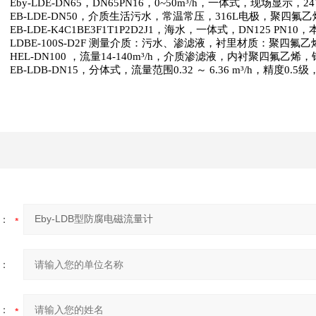
Eby-LDE-DN65
，
DN65PN16
，
0~50m
³
/h
，一体式，现场显示，
2
EB-LDE-DN50
，介质生活污水，常温常压，
316L
电极，聚四氟乙
EB-LDE-K4C1BE3F1T1P2D2J1
，海水，一体式，
DN125 PN10
，
LDBE-100S-D2F
测量介质：污水、渗滤液，衬里材质：聚四氟乙
HEL-DN100
，流量
14-140m
³
/h
，介质渗滤液，内衬聚四氟乙烯，
EB-LDB-DN15
，分体式，流量范围
0.32
～
6.36 m
³
/h
，精度
0.5
级
：
：
：