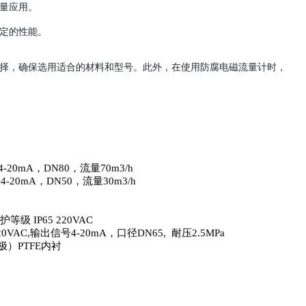
量应用。
定的性能。
择，确保选用适合的材料和型号。此外，在使用防腐电磁流量计时，
4-20mA
，
DN80
，流量
70m3/h
号
4-20mA
，
DN50
，流量
30m3/h
护等级
IP65 220VAC
20VAC,
输出信号
4-20mA
，口径
DN65,
耐压
2.5MPa
极）
PTFE
内衬