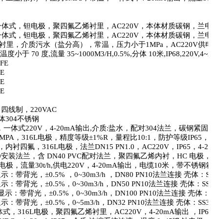
一体式，钽电极，聚四氟乙烯衬里，
AC220V
，本体材质碳钢，兰申
一体式，钽电极，聚四氟乙烯衬里，
AC220V
，本体材质碳钢，兰申
衬里，介质污水（盐分高），常温，压力小于
1MPa
，
AC220V
供电
温度小于
70
度
,
流量
35~1000M3/H,0.5%,
分体
10
米
,IP68,220V,4~2
FE
FE
FE
FE
S
四线制，
220VAC
体
304
不锈钢
，一体式
220V
，
4-20mA
输出
,
介质
:
盐水，配对
304
法兰，碳钢紧固件
6MPA
，
316L
电极，精度等级±
1%R
，量程比
10:1
，防护等级
IP65
，一
，内衬四氟，
316L
电极，法兰
DN15 PN1.0
，
AC220V
，
IP65
，
4-20
0
安装法兰，含
DN40 PVC
配对法兰，聚四氟乙烯内衬，
HC
电极，精
电极，流量
30t/h,
供电
220V
，
4-20mA
输出，电缆
10
米，带不锈钢箱
显示：带背光，±
0.5%
，
0~30m3/h
，
DN80 PN10
法兰连接 壳体：
SS3
显示：带背光，±
0.5%
，
0~30m3/h
，
DN50 PN10
法兰连接 壳体：
SS3
显示：带背光，±
0.5%
，
0~30m3/h
，
DN100 PN10
法兰连接 壳体：
SS
显示：带背光，±
0.5%
，
0~5m3/h
，
DN32 PN10
法兰连接 壳体：
SS30
体式，
316L
电极，聚四氟乙烯衬里，
AC220V
，
4-20mA
输出 ，
IP67