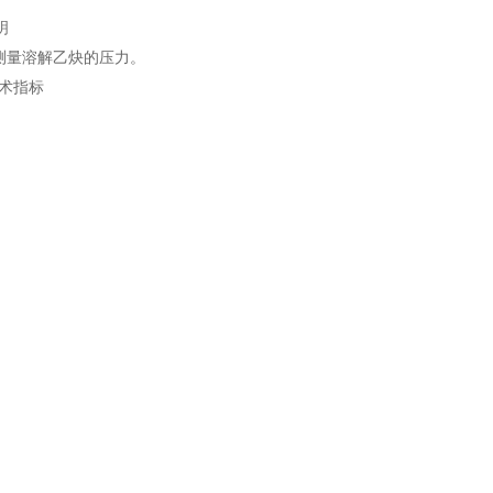
明
测量溶解乙炔的压力。
技术指标
el
minal Diameter(mm)
cruacy
021-39558760
在线咨询
联系电话：
g range(Mpa)
nection
4,2.5,4 0.16,0.25,0.4,0.6,1,1.6, 2.5,4,6,
连接螺纹Connection