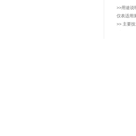
>>用途说
仪表适用
>> 主要
型 号 Mod
公称直径 No
精度等级Ac
测量范围
Measurin
连接螺纹Con
YY-50
φ50
2.5
解乙炔的压力。
0.25,4 0.2
主要技术指标
测量范围
 Model
公称直径 Nominal Diameter(mm)
精度等级Accruacy