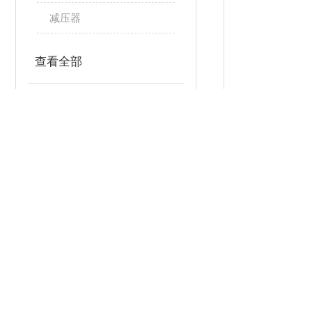
减压器
查看全部
相关文章
RELATED ARTICLES
产品详情
电接点压力表结构的原理
压力变送器的原理
>>
用途说明
仪表适用测量溶
不锈钢耐震压力表：工业领域的精密工具
>>
型 号
矩形膜盒压力表：精度与稳定性的融合