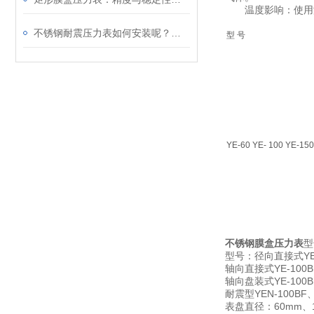
温度影响：使用温度
不锈钢耐震压力表如何安装呢？请看这里
型 号
YE-60 YE- 100 YE-150
不锈钢膜盒压力表
型
Y
型号：径向直接式
YE-100
轴向直接式
YE-100
轴向盘装式
YEN-100BF
耐震型
60mm
表盘直径：
、