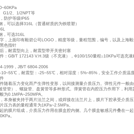
0~60KPa
G1/2
1/2NPT
、
、
等
IP65
，防护等级
316L
钢，可以选择
（普通材质的为铁喷塑）
16L
316L
钢，可选
LOGO
字，上面印有毅碧公司
，精度等级，量程范围，编号，以及上海毅
黑色指针
后，耐震型向上，耐震型带开关密封塞
GB/T 172143 V.H.3
100/150
10KPa
件：
级（不充液），Φ
量程≥
可选充液
74-1999
JB/T 6804-2006
，
-10~55
-25~55
5%~85%
℃，耐震型：
℃，相对湿度：
，安全工作介质温度
件
件随着压力变化而产生弹性变形，以间接测量介质压力。弹性元件一般由
波登管）、螺旋管、盘簧管等多种形式。弹簧管在内腔压力作用下，利用
0.1MPA~250MPA
般为
。
，本身被夹持于两片法兰之间，或焊接在法兰片上，膜片下腔承受介质压
1KPa~2.5MPa
片压力表的量程通常为
。
起的膜片组成，介质压力作用在膜盒腔内侧。几个膜盒敏感元件叠在一起
60KPa
。