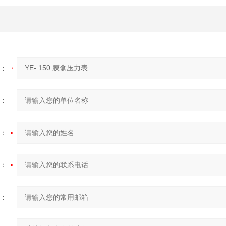
：
：
：
：
：