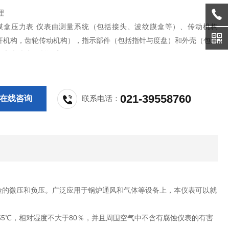
理
50 膜盒压力表 仪表由测量系统（包括接头、波纹膜盒等）、传动机构
杆机构，齿轮传动机构），指示部件（包括指针与度盘）和外壳（包括
圈和表玻璃）所组成。
作原理是基于波纹膜盒在被测介质的压力作用下，其自由端产生
性变形，再经拨杆——齿轮传动机构的传动并予放大，由固定于齿轮轴
将被测
021-39558760
在线咨询
联系电话：
险的微压和负压。广泛应用于锅炉通风和气体等设备上，本仪表可以就
55℃，相对湿度不大于80％，并且周围空气中不含有腐蚀仪表的有害