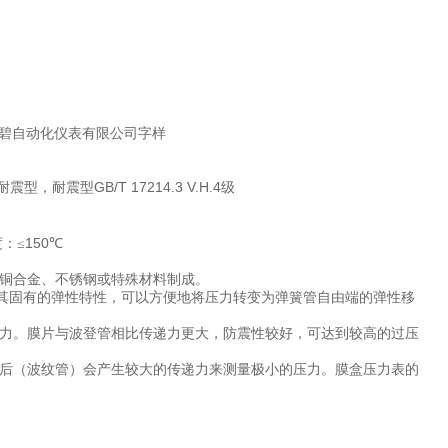
碧自动化仪表有限公司字样
GB/T 17214.3 V.H.4
耐震型，耐震型
级
150
：≤
℃
铜合金、不锈钢或特殊材料制成。
其固有的弹性特性，可以方便地将压力转变为弹簧管自由端的弹性移
力。膜片与波登管相比传递力更大，防震性较好，可达到较高的过压
后（波纹管）会产生较大的传递力来测量极小的压力。膜盒压力表的