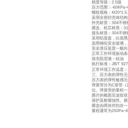
2.5
精度等级：
级
-60KPa~
压力范围：
M20*1.5
螺纹规格：
采用全密封壳体结构
304
外壳材质：
不锈
3
膜盒、机芯材质：
304
接头材质：
不锈
采用铝度盘，白底黑
选用钢化安全玻璃，
安全泄压装置一般向
正常工作环境振动条
填充阻尼液：硅油
JB/T 92
执行标准：
正常环境工作温度：
三、压力表的弹性元
压力表的弹性敏感元
C
弹簧管分为
形管（
位。弹簧管的量程一
膜片的截面呈波纹状
保护及耐腐蚀性。膜
膜盒由两块对扣在一
250Pa~
量程通常为