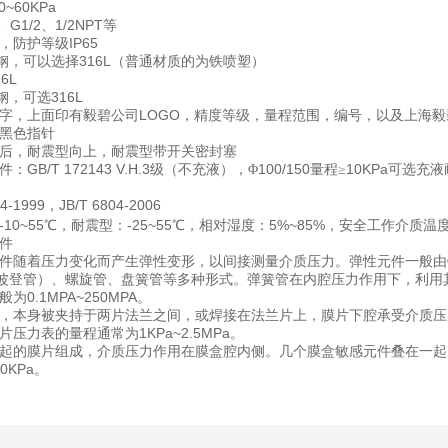
0~60KPa
G1/2
1/2NPT
、
、
等
IP65
，防护等级
316L
钢，可以选择
（普通材质的为铁喷塑）
16L
316L
钢，可选
LOGO
字，上面印有毅碧公司
，精度等级，量程范围，编号，以及上海毅
黑色指针
后，耐震型向上，耐震型带开关密封塞
GB/T 172143 V.H.3
100/150
10KPa
件：
级（不充液），Φ
量程≥
可选充液
74-1999
JB/T 6804-2006
，
-10~55
-25~55
5%~85%
℃，耐震型：
℃，相对湿度：
，安全工作介质温度
件
件随着压力变化而产生弹性变形，以间接测量介质压力。弹性元件一般由
波登管）、螺旋管、盘簧管等多种形式。弹簧管在内腔压力作用下，利用
0.1MPA~250MPA
般为
。
，本身被夹持于两片法兰之间，或焊接在法兰片上，膜片下腔承受介质压
1KPa~2.5MPa
片压力表的量程通常为
。
起的膜片组成，介质压力作用在膜盒腔内侧。几个膜盒敏感元件叠在一起
60KPa
。