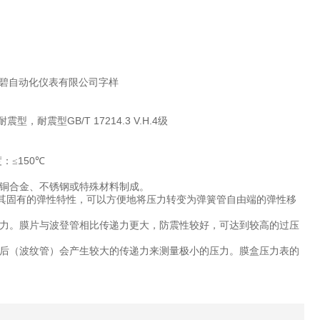
碧自动化仪表有限公司字样
GB/T 17214.3 V.H.4
耐震型，耐震型
级
150
：≤
℃
铜合金、不锈钢或特殊材料制成。
其固有的弹性特性，可以方便地将压力转变为弹簧管自由端的弹性移
力。膜片与波登管相比传递力更大，防震性较好，可达到较高的过压
后（波纹管）会产生较大的传递力来测量极小的压力。膜盒压力表的