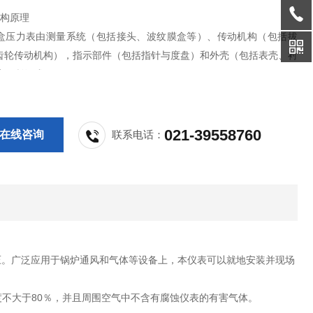
;结构原理
60膜盒压力表由测量系统（包括接头、波纹膜盒等）、传动机构（包括拔
齿轮传动机构），指示部件（包括指针与度盘）和外壳（包括表壳、衬
璃）所组成。
作原理是基于波纹膜盒在被测介质的压力作用下，其自由端产生
性变形，再经拨杆——齿轮传动机构的传动并予放大，由固定于齿轮轴
将被测
021-39558760
在线咨询
联系电话：
压。广泛应用于锅炉通风和气体等设备上，本仪表可以就地安装并现场
度不大于80％，并且周围空气中不含有腐蚀仪表的有害气体。