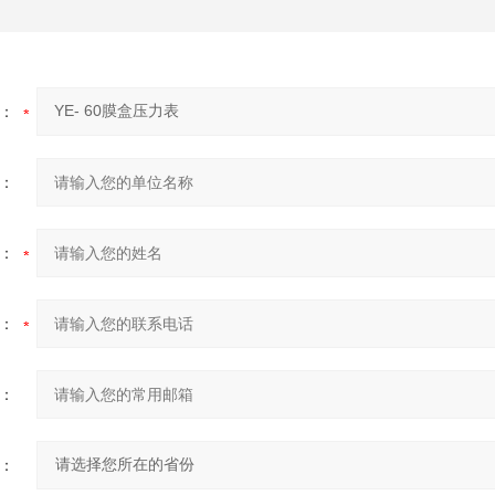
：
：
：
：
：
：