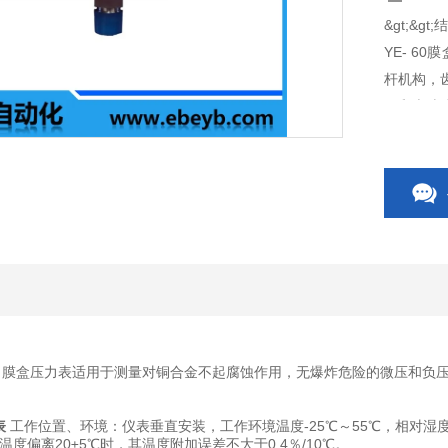
&gt;&gt
YE- 
杆机构，
圈和表玻
仪表的工
相应的弹
上的指针
膜盒压力表适用于测量对铜合金不起腐蚀作用，无爆炸危险的微压和负
表
工作位置、环境：仪表垂直安装，工作环境温度-25℃～55℃，相对湿
偏离20±5℃时，其温度附加误差不大于0.4％/10℃。