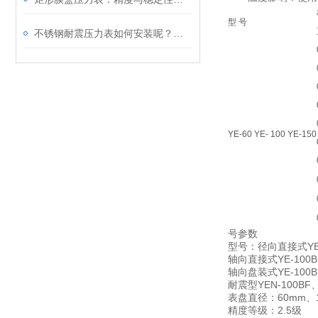
型 号
不锈钢耐震压力表如何安装呢？请看这里
YE-60 YE- 100 YE-150
号参数
Y
型号：径向直接式
YE-100
轴向直接式
YE-100
轴向盘装式
YEN-100BF
耐震型
60mm
表盘直径：
、
2.5
精度等级：
级