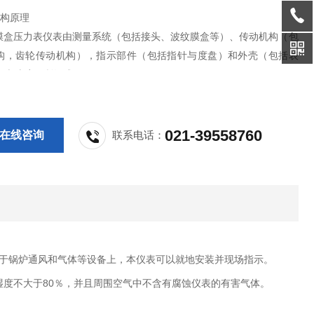
;结构原理
53 膜盒压力表仪表由测量系统（包括接头、波纹膜盒等）、传动机构（包
构，齿轮传动机构），指示部件（包括指针与度盘）和外壳（包括表
和表玻璃）所组成。
作原理是基于波纹膜盒在被测介质的压力作用下，其自由端产生
性变形，再经拨杆——齿轮传动机构的传动并予放大，由固定于齿轮轴
将被测
021-39558760
在线咨询
联系电话：
于锅炉通风和气体等设备上，本仪表可以就地安装并现场指示。
湿度不大于80％，并且周围空气中不含有腐蚀仪表的有害气体。