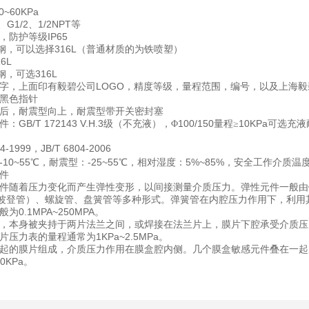
0~60KPa
G1/2
1/2NPT
、
、
等
IP65
，防护等级
316L
钢，可以选择
（普通材质的为铁喷塑）
16L
316L
钢，可选
LOGO
字，上面印有毅碧公司
，精度等级，量程范围，编号，以及上海毅
黑色指针
后，耐震型向上，耐震型带开关密封塞
GB/T 172143 V.H.3
100/150
10KPa
件：
级（不充液），Φ
量程≥
可选充液
74-1999
JB/T 6804-2006
，
-10~55
-25~55
5%~85%
℃，耐震型：
℃，相对湿度：
，安全工作介质温度
件
件随着压力变化而产生弹性变形，以间接测量介质压力。弹性元件一般由
波登管）、螺旋管、盘簧管等多种形式。弹簧管在内腔压力作用下，利用
0.1MPA~250MPA
般为
。
，本身被夹持于两片法兰之间，或焊接在法兰片上，膜片下腔承受介质压
1KPa~2.5MPa
片压力表的量程通常为
。
起的膜片组成，介质压力作用在膜盒腔内侧。几个膜盒敏感元件叠在一起
60KPa
。