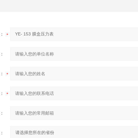
：
：
：
：
：
：