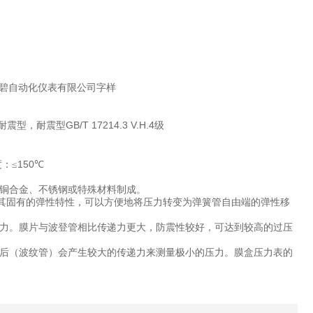
碧自动化仪表有限公司字样
GB/T 17214.3 V.H.4
耐震型，耐震型
级
150
：≤
℃
铜合金、不锈钢或特殊材料制成。
其固有的弹性特性，可以方便地将压力转变为弹簧管自由端的弹性移
力。膜片与波登管相比传递力更大，防震性较好，可达到较高的过压
后（波纹管）会产生较大的传递力来测量极小的压力。膜盒压力表的