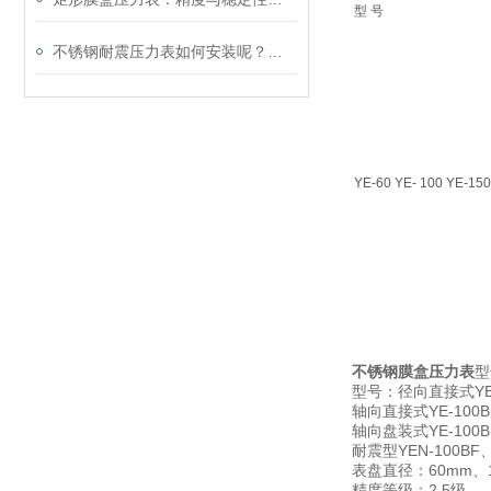
型 号
不锈钢耐震压力表如何安装呢？请看这里
YE-60 YE- 100 YE-150
不锈钢膜盒压力表
型
Y
型号：径向直接式
YE-100
轴向直接式
YE-100
轴向盘装式
YEN-100BF
耐震型
60mm
表盘直径：
、
2.5
精度等级：
级