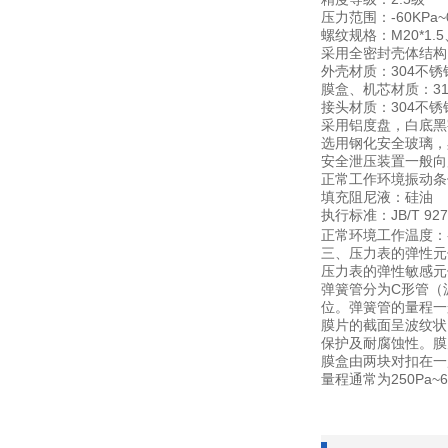
-60KPa~
压力范围：
M20*1.5
螺纹规格：
采用全密封壳体结构
304
外壳材质：
不锈
3
膜盒、机芯材质：
304
接头材质：
不锈
采用铝度盘，白底黑
选用钢化安全玻璃，
安全泄压装置一般向
正常工作环境振动条
填充阻尼液：硅油
JB/T 92
执行标准：
正常环境工作温度：
三、压力表的弹性元
压力表的弹性敏感元
C
弹簧管分为
形管（
位。弹簧管的量程一
膜片的截面呈波纹状
保护及耐腐蚀性。膜
膜盒由两块对扣在一
250Pa~
量程通常为