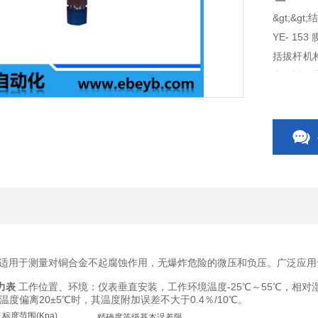
&gt;&gt
YE- 1
括拔杆机
壳、衬圈
仪表的工
相应的弹
上的指针
适用于测量对铜合金不起腐蚀作用，无爆炸危险的微压和负压。广泛应用
压力表
工作位置、环境：仪表垂直安装，工作环境温度-25℃～55℃，相对
偏离20±5℃时，其温度附加误差不大于0.4％/10℃。
标度范围(Kpa)
精确度等级基本误差限