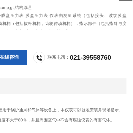
;&amp;gt;结构原理
0-BF膜盒压力表 膜盒压力表 仪表由测量系统（包括接头、波纹膜盒
动机构（包括拔杆机构，齿轮传动机构），指示部件（包括指针与度
壳（包括表壳、衬圈和表玻璃）所组成。
作原理是基于波纹膜盒在被测介质的压力作用下，其自由端产生
性变形，再经拨杆——齿轮传动机构的传动并予放大，由固定
021-39558760
在线咨询
联系电话：
应用于锅炉通风和气体等设备上，本仪表可以就地安装并现场指示。
湿度不大于80％，并且周围空气中不含有腐蚀仪表的有害气体。