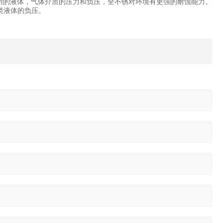
无腐蚀作用的液体，气体介质的压力和负压，全不锈对环境有更强的耐蚀能力。
类液体的负压。