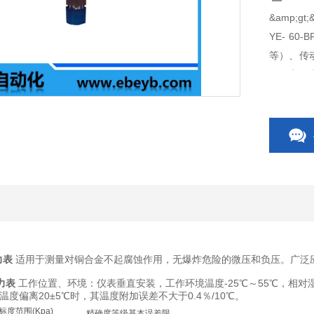
&amp;gt
YE- 6
等）、传
盘）和外
仪表的工
相应的弹
力表
适用于测量对铜合金不起腐蚀作用，无爆炸危险的微压和负压。广泛
压力表
工作位置、环境：仪表垂直安装，工作环境温度-25℃～55℃，相对
偏离20±5℃时，其温度附加误差不大于0.4％/10℃。
标度范围(Kpa)
精确度等级基本误差限