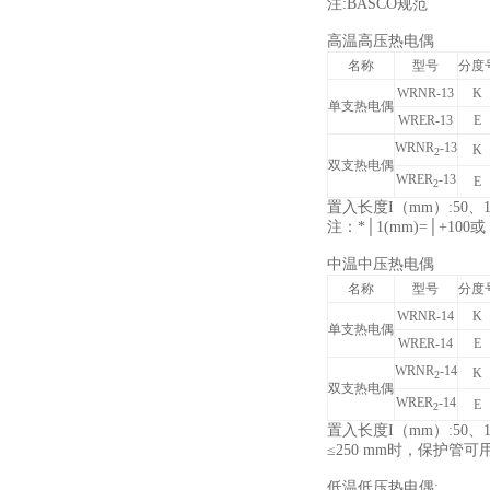
注:BASCO规范
高温高压热电偶
名称
型号
分度
WRNR-13
K
单支热电偶
WRER-13
E
WRNR
-13
K
2
双支热电偶
WRER
-13
E
2
置入长度I（mm）:50、1
注：*│1(mm)=│+100或│
中温中压热电偶
名称
型号
分度
WRNR-14
K
单支热电偶
WRER-14
E
WRNR
-14
K
2
双支热电偶
WRER
-14
E
2
置入长度I（mm）:50、10
≤250 mm时，保护管可用
低温低压热电偶: