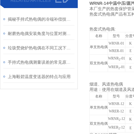
RELATED ARTICLES
WRNR-14中温中压/
本厂生产的热套保护管
热套式热电偶产品有五
揭秘手持式热电偶的冷端补偿技术：为何它是保证测量精度的关键？
热套式热电偶:
耐磨热电偶安装角度与位置对测量精度的影响研究
名称
型号
分度
WRNR-01
K
单支热电偶
垃圾焚烧炉热电偶在不同工况下的表现
WRER-01
E
WRNR
-01
K
2
手持式热电偶测量误差的常见原因及解决方法
双支热电偶
WRER
-01
E
2
上海毅碧温度变送器的特点与应用
烟道、风道热电偶
用途：使用在烟道及风
名称
型号
分度
WRNR-12
K
单支热电偶
WRER-12
E
WRNR
-12
K
2
双支热电偶
WRER
-12
E
2