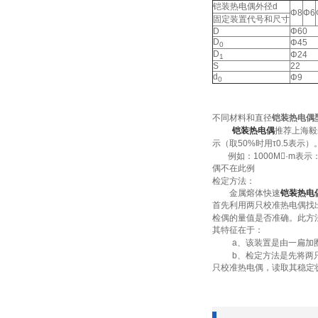
铠装热电偶外径d
Φ8
Φ6
固定装置代号和尺寸
D
Φ60
D
Φ45
0
D
Φ24
1
S
22
d
Φ9
0
不同材料和直径
铠装热电偶
铠装热电偶
推荐上海毅
示（取
50%
时用
τ0.5
表示）
例如：
1000M·m
表示
偶不在此例
检定方法：
金属熔体快速
铠装热电
首先利用两只校准热电偶找
检偶的量值是否准确。此方
其特征在于：
a
、该装置是由一扁加
b
、检定方法是先将两
只校准热电偶，读取其稳定