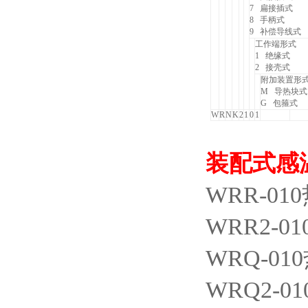
7
扁接插式
8
手柄式
9
补偿导线式
工作端形式
1
绝缘式
2
接壳式
附加装置形
M
导热块式
G
包箍式
W
R
N
K
2
1
0
1
装配式感
WRR-010
WRR2-01
WRQ-010
WRQ2-01