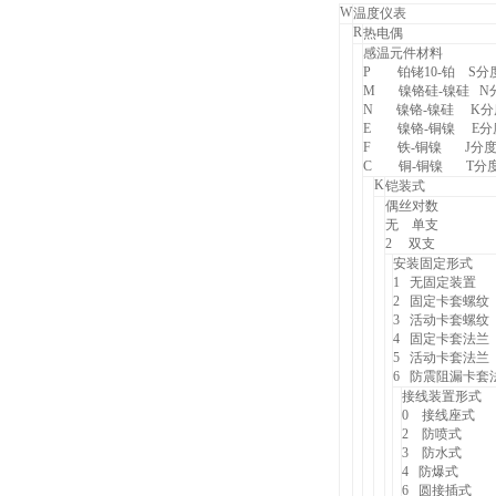
W
温度仪表
R
热电偶
感温元件材料
P
铂铑10-铂 S分
M
镍铬硅-镍硅 N
N
镍铬-镍硅 K分
E
镍铬-铜镍 E分
F
铁-铜镍 J分
C
铜-铜镍 T分
K
铠装式
偶丝对数
无 单支
2
双支
安装固定形式
1
无固定装置
2
固定卡套螺纹
3
活动卡套螺纹
4
固定卡套法兰
5
活动卡套法兰
6
防震阻漏卡套
接线装置形式
0
接线座式
2
防喷式
3
防水式
4
防爆式
6
圆接插式