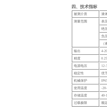
四、技术指标
被测介质
液
测量范围
表压
绝压
负压-
（液
输出
4-2
精度
0.2
电源电压
12-
稳定性
优于
机械保护
IP6
使用温度
-20
存储温度
40-
过载极限
额定