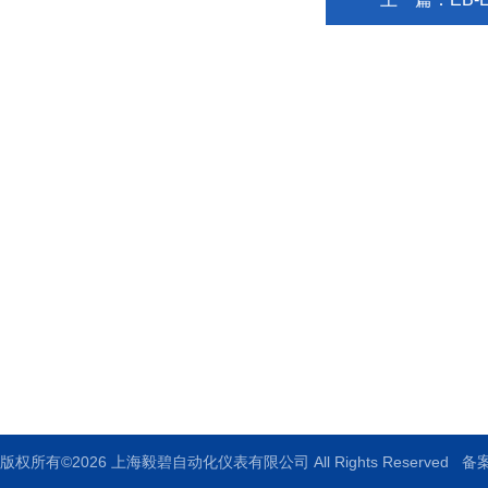
上海毅碧自动化仪表有限公司
地址：上海市嘉定区曹安公路1909号
邮箱：ebauto18@126.com
传真：021-33250344
版权所有©2026 上海毅碧自动化仪表有限公司 All Rights Reserved
备案