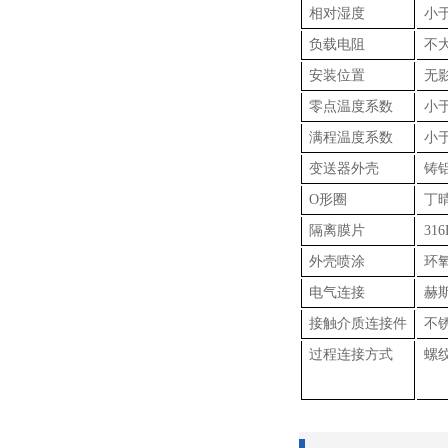
相对湿度
小于
负载电阻
不大
安装位置
无
零点温度系数
小于
满程温度系数
小于
变送器外壳
铸
O形圈
丁
隔离膜片
31
外壳喷涂
环
电气连接
赫
接触介质连接件
不
过程连接方式
螺纹