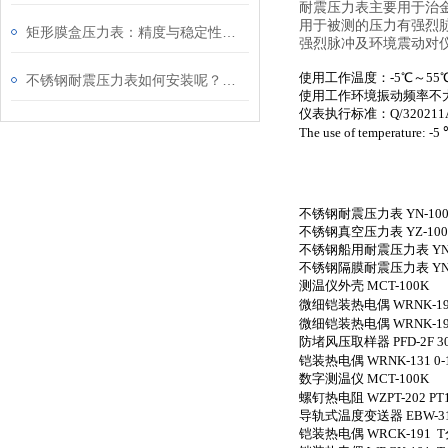
耐震压力表主要用于治
用于被测的压力有强烈
矩形膜盒压力表：精度与稳定性的融合
强烈脉冲及环境震动对
使用工作温度：-5℃～55℃
不锈钢耐震压力表如何安装呢？请看这里
使用工作环境振动频率不大
仪表执行标准：Q/320211Au
The use of temperature: -
不锈钢耐震压力表
YN-10
不锈钢真空压力表
YZ-10
不锈钢船用耐震压力表
Y
不锈钢隔膜耐震压力表
Y
测温仪外壳
MCT-100K
微细铠装热电偶
WRNK-19
微细铠装热电偶
WRNK-19
防堵风压取样器
PFD-2F
铠装热电偶
WRNK-131 0
数字测温仪
MCT-100K
螺钉热电阻
WZPT-202 
导轨式温度变送器
EBW-
铠装热电偶
WRCK-191 