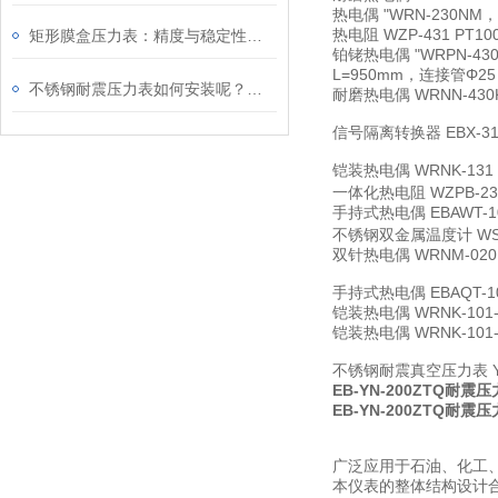
热电偶
"WRN-230NM
热电阻
WZP-431 PT1
矩形膜盒压力表：精度与稳定性的融合
铂铑热电偶
"WRPN-4
L=950mm，连接管Φ
不锈钢耐震压力表如何安装呢？请看这里
耐磨热电偶
WRNN-43
信号隔离转换器
EBX-
铠装热电偶
WRNK-131
一体化热电阻
WZPB-2
手持式热电偶
EBAWT-1
不锈钢双金属温度计
WS
双针热电偶
WRNM-020
手持式热电偶
EBAQT
铠装热电偶
WRNK-10
铠装热电偶
WRNK-10
不锈钢耐震真空压力表
EB-YN-200ZTQ耐震
EB-YN-200ZTQ耐震
广泛应用于石油、化工
本仪表的整体结构设计