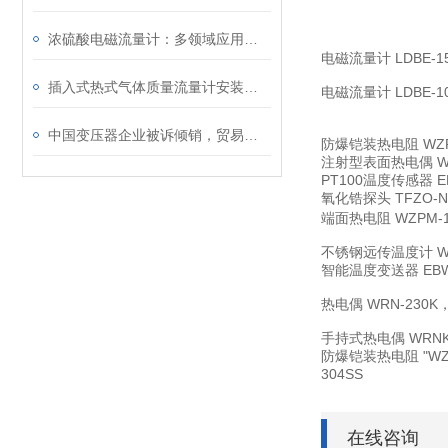
浓硫酸电磁流量计：多领域应用的“防腐卫士”
电磁流量计
LDBE-1
插入式热式气体质量流量计安装时要注意哪些事项
电磁流量计
LDBE-1
中国变压器企业被诉倾销，贸易保护何时停?
防爆铠装热电阻
WZ
注射型表面热电偶
W
PT100温度传感器
E
氧化锆探头
TFZO-N
端面热电阻
WZPM-
不锈钢远传温度计
W
智能温度变送器
EB
热电偶
WRN-230K
手持式热电偶
WRNK
防爆铠装热电阻
"W
304SS
在线咨询