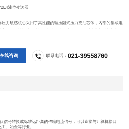
7C2E4液位变送器
器压力敏感核心采用了高性能的硅压阻式压力充油芯体，内部的集成电
器毫伏信号转换成标准远距离的传输电流信号，可以直接与计算机接口
仪表、智能仪表或 PLC 等方便相连。该系列产品广泛应用于工业过程
油、化工、冶金等行业。
021-39558760
在线咨询
联系电话：
伏信号转换成标准远距离的传输电流信号，可以直接与计算机接口
化工、冶金等行业。