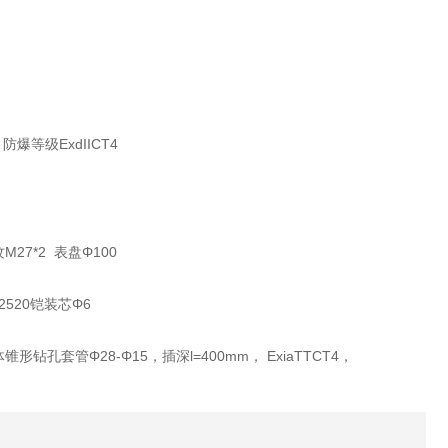
 防爆等级ExdIICT4
纹M27*2 表盘Φ100
，2520铠装芯Φ6
，整体锥形钻孔套管Φ28-Φ15，插深l=400mm， ExiaTTCT4，