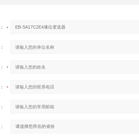
：
：
：
：
：
：