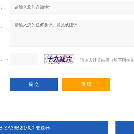
：
：
：
请输入计算结果（填写阿拉伯
B-SA36B2I1也为变送器