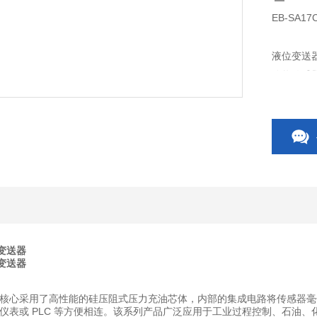
EB-SA1
液位变送
路将传感
卡、控制
控制、石
位变送器
位变送器
核心采用了高性能的硅压阻式压力充油芯体，内部的集成电路将传感器毫
仪表或 PLC 等方便相连。该系列产品广泛应用于工业过程控制、石油、