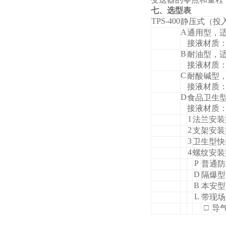
七、选型表
TPS-400
静压式（投
A
通用型，
接液材质：
B
耐油型，
接液材质：
C
耐酸碱型
接液材质：
D
食品卫生型
接液材质：
1
法兰安装
2
支架安装
3
卫生型快
4
螺纹安装
P
普通防
D
隔爆型Ex
B
本安型Ex
L
带现场
□
导