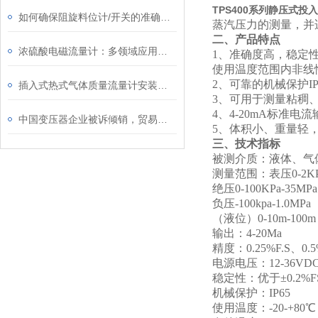
TPS400系列静压式投
如何确保阻旋料位计/开关的准确性和稳定性？
蒸汽压力的测量，并
二、产品特点
浓硫酸电磁流量计：多领域应用的“防腐卫士”
1
、准确度高，稳定
使用温度范围内非线
2
、可靠的机械保护IP
插入式热式气体质量流量计安装时要注意哪些事项
3
、可用于测量粘稠
4
、4-20mA标准
中国变压器企业被诉倾销，贸易保护何时停?
5
、体积小、重量轻
三、技术指标
被测介质：液体、气
测量范围：表压0-2KPa
绝压0-100KPa-35MPa
负压-100kpa-1.0MPa
（液位）0-10m-100m
输出：4-20Ma
精度：0.25%F.S、0.5
电源电压：12-36VD
稳定性：优于±0.2%F
机械保护：IP65
使用温度：-20-+80℃