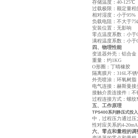
存储温度：40-125℃
过载极限：额定量程的1
相对湿度：小于95%
负载电阻：不大于75
安装位置：无影响
零点温度系数：小于0.
满程温度系数：小于0.
四、物理性能
变送器外壳：铝合金
重量：约1KG
O
形圈：丁晴橡胶
隔离膜片：316L不锈
外壳喷涂：环氧树脂
电气连接：赫斯曼接
接触介质连接件：不
过程连接方式：螺纹M20
五、工作原理
TPS400系列静压式投
中，过程压力通过压
性对应关系的4-20
六、零点和量程的调
变送器的零点和量程