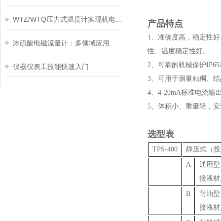
WTZ/WTQ压力式温度计实现机电一体化的测温功能
产品特点
1、准确度高，稳定性
浓硫酸电磁流量计：多领域应用的“防腐卫士”
性、温度稳定性好。
2、可靠的机械保护IP6
仪器仪表工技能快速入门
3、可用于测量粘稠、
4、4-20mA标准电
5、体积小、重量轻，
选型表
TPS-400
静压式（投
A
通用型
接液材
B
耐油型
接液材