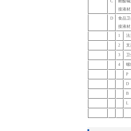
C
耐酸碱
接液材
D
食品卫
接液材
1
法
2
支
3
卫
4
螺
P
D
B
L