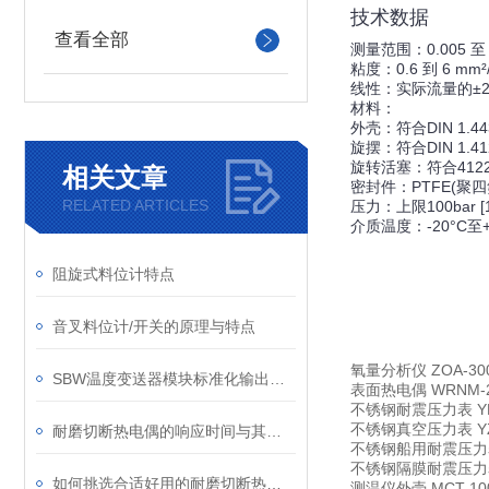
技术数据
查看全部
测量范围：0.005 至 
粘度：0.6 到 6 mm²
线性：实际流量的±2
材料：
外壳：符合DIN 1.4435 
旋摆：符合DIN 1.41
旋转活塞：符合412
相关文章
密封件：PTFE(聚四氟
RELATED ARTICLES
压力：上限100bar [1,
介质温度：-20°C至+12
阻旋式料位计特点
音叉料位计/开关的原理与特点
氧量分析仪
ZOA-3
SBW温度变送器模块标准化输出信号
表面热电偶
WRNM-
不锈钢耐震压力表
Y
不锈钢真空压力表
Y
耐磨切断热电偶的响应时间与其结构、尺寸有关
不锈钢船用耐震压力
不锈钢隔膜耐震压力
如何挑选合适好用的耐磨切断热电偶呢？
测温仪外壳
MCT-10