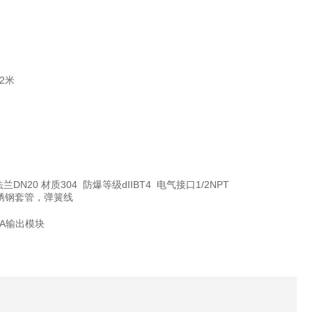
长2米
定法兰DN20 材质304 防爆等级dIIBT4 电气接口1/2NPT
0不锈钢套管，弹簧线
20mA输出模块