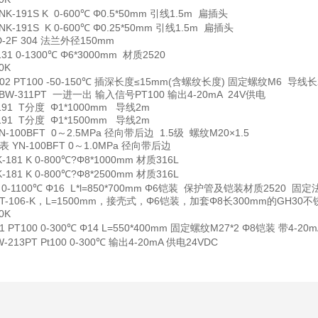
NK-191S K 0-600℃ Φ0.5*50mm 引线1.5m 扁插头
NK-191S K 0-600℃ Φ0.25*50mm 引线1.5m 扁插头
D-2F 304 法兰外径150mm
31 0-1300℃ Φ6*3000mm 材质2520
0K
202 PT100 -50-150℃ 插深长度≤15mm(含螺纹长度) 固定螺纹M6 导线
BW-311PT 一进一出 输入信号PT100 输出4-20mA 24V供电
191 T分度 Φ1*1000mm 导线2m
191 T分度 Φ1*1500mm 导线2m
N-100BFT 0～2.5MPa 径向带后边 1.5级 螺纹M20×1.5
表
YN-100BFT 0～1.0MPa 径向带后边
-181 K 0-800℃?Φ8*1000mm 材质316L
-181 K 0-800℃?Φ8*2500mm 材质316L
K 0-1100℃ Φ16 L*l=850*700mm Φ6铠装 保护管及铠装材质2520 固
QT-106-K，L=1500mm，接壳式，Φ6铠装，加套Φ8长300mm的GH3
0K
31 PT100 0-300℃ Φ14 L=550*400mm 固定螺纹M27*2 Φ8铠装 带4-
W-213PT Pt100 0-300℃ 输出4-20mA 供电24VDC