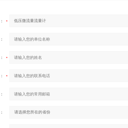
：
：
：
：
：
：