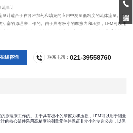
量流量计
小流量计适合于在各种加药和填充的应用中测量低粘度的流体流量。 它
转活塞的原理来工作的。由于具有极小的摩擦力和压损，LFM可以用
常小的流量。 在这个微小流量计的生产过程中仅使用能够承受腐蚀性
质钢材。流量计的核心部件采用高精度的测量元件并保证非常小的制造
保证LFM流量计极低的泄漏率，以及非常好的线性和重复性。
021-39558760
在线咨询
联系电话：
塞的原理来工作的。由于具有极小的摩擦力和压损，LFM可以用于测量
量计的核心部件采用高精度的测量元件并保证非常小的制造公差，以保