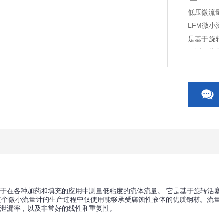
低压微流
LFM微
是基于旋
于测量非
液体的优
公差，以
合于在各种加药和填充的应用中测量低粘度的流体流量。 它是基于旋转活
这个微小流量计的生产过程中仅使用能够承受腐蚀性液体的优质钢材。流
的泄漏率，以及非常好的线性和重复性。