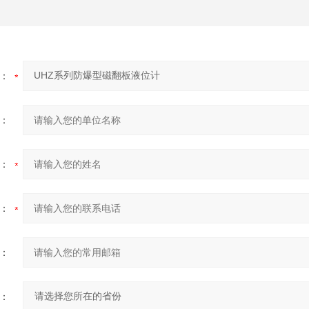
：
：
：
：
：
：