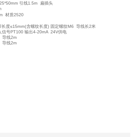
0.25*50mm 引线1.5m 扁插头
m
mm 材质2520
0℃ 插深长度≤15mm(含螺纹长度) 固定螺纹M6 导线长2米
入信号PT100 输出4-20mA 24V供电
m 导线2m
m 导线2m