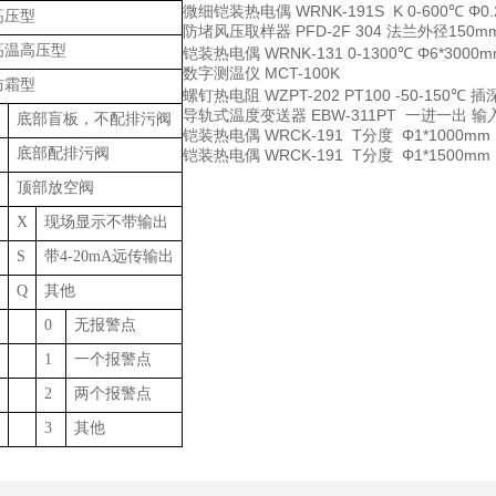
微细铠装热电偶
WRNK-191S K 0-600℃ Φ
高压型
防堵风压取样器
PFD-2F 304 法兰外径150m
高温高压型
铠装热电偶
WRNK-131 0-1300℃ Φ6*3000
数字测温仪
MCT-100K
防霜型
螺钉热电阻
WZPT-202 PT100 -50-15
导轨式温度变送器
EBW-311PT 一进一出 输
底部盲板，不配排污阀
铠装热电偶
WRCK-191 T分度 Φ1*1000m
底部配排污阀
铠装热电偶
WRCK-191 T分度 Φ1*1500m
顶部放空阀
X
现场显示不带输出
S
带4-20mA远传输出
Q
其他
0
无报警点
1
一个报警点
2
两个报警点
3
其他