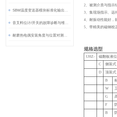
2、被测介质与指示
SBW温度变送器模块标准化输出信号
3、集现场指示、远
4、耐振动性能好，
音叉料位计/开关的故障诊断与维护策略
5、带精美的磁钢校
耐磨热电偶安装角度与位置对测量精度的影响研究
规格选型
UHZ-
磁翻板液位
C
侧装式
D
顶装式
B
W
G
F
B