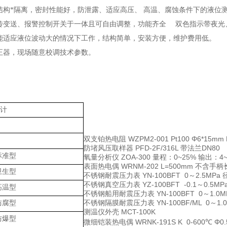
结构*隔离，密封性能好，防泄露、适应高压、 高温、腐蚀条件下的液位
传变送、报警控制开关于一体且可自由调整，功能齐全 双色指示带夜光
能适应液位波动大的情况下工作，结构简单，安装方便，维护费用低。
正器，现场随意校调技术参数。
计
双支铂热电阻
WZPM2-001 Pt100 Φ6*15mm
防堵风压取样器
PFD-2F/316L 带法兰DN80
标准型
氧量分析仪
ZOA-300 量程：0~25% 输出：4
表面热电偶
WRNM-202 L=500mm 不含手
卫生型
不锈钢耐震压力表
YN-100BFT 0～2.5MP
不锈钢真空压力表
YZ-100BFT -0.1～0.5
高温型
不锈钢船用耐震压力表
YN-100BFT 0～1.
不锈钢隔膜耐震压力表
YN-100BF/ML 0～
防腐型
测温仪外壳
MCT-100K
防爆型
微细铠装热电偶
WRNK-191S K 0-600℃ Φ