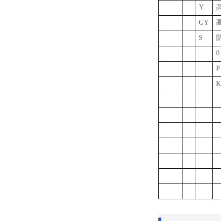
Y
GY
S
0
P
K