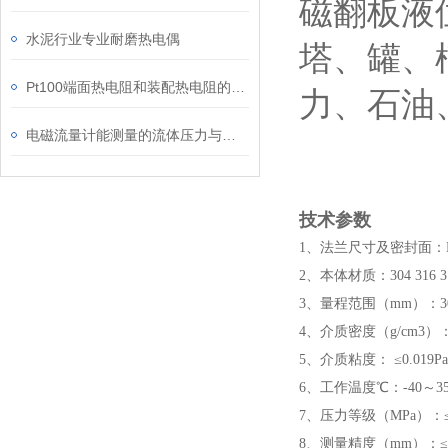
磁翻板液
水泥行业专业耐磨热电偶
塔、罐、
Pt100端面热电阻和装配热电阻的区别
力、石油
电磁流量计能测量的流体压力与温度是有一定限制的
技术参数
1、法兰尺寸及密封面：DN
2、本体材质：304 316 3
3、量程范围（mm）：30
4、介质密度（g/cm3）：0
5、介质粘度： ≤0.019Pa
6、工作温度℃：-40～35
7、压力等级（MPa）：≤
8、测量精度（mm）：≤±