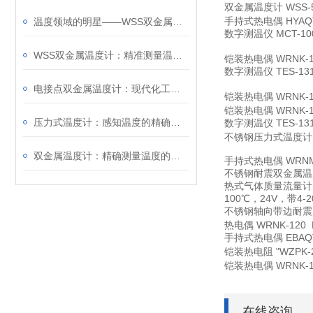
双金属温度计
WSS-
手持式热电偶
HYAQ
温度领域的明星——WSS双金属温度计
数字测温仪
MCT-10
WSS双金属温度计：精准测量温度的理想选择
铠装热电偶
WRNK-
数字测温仪
TES-13
电接点双金属温度计：现代化工业的温度守护者
铠装热电偶
WRNK-
铠装热电偶
WRNK-
压力式温度计：感知温度的精确仪器
数字测温仪
TES-13
不锈钢压力式温度计
双金属温度计：精确测量温度的选择
手持式热电偶
WRNM
不锈钢耐震双金属温
热式气体质量流量计
100℃，24V，带4-
不锈钢轴向带边耐震
热电偶
WRNK-120
手持式热电偶
EBAQ
铠装热电阻
"WZPK
铠装热电偶
WRNK-
在线咨询