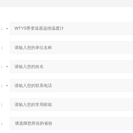
：
：
：
：
：
：