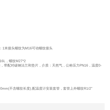
毛细线：1米接头螺纹为M16可动螺纹接头
16L，螺纹M27*2
a，法兰连接，带配对碳钢法兰和垫片，介质：天然气，公称压力PN16，温度0-
探头Φ4*50mm(不含螺纹长度),配温度计安装套管，套管上外螺纹R1/2"