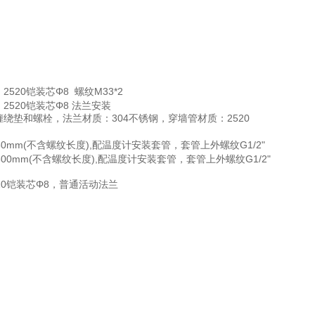
m 2520铠装芯Φ8 螺纹M33*2
mm 2520铠装芯Φ8 法兰安装
带金属缠绕垫和螺栓，法兰材质：304不锈钢，穿墙管材质：2520
探头Φ4*50mm(不含螺纹长度),配温度计安装套管，套管上外螺纹G1/2"
探头Φ4*300mm(不含螺纹长度),配温度计安装套管，套管上外螺纹G1/2"
，2520铠装芯Φ8，普通活动法兰