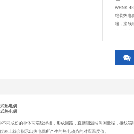
WRNK-
铠装热电
端，接线
流，接上
铠装热电
装热电偶
线式热电偶
线式热电偶
种不同成份的导体两端经焊接，形成回路，直接测温端叫测量端，接线端
仪表上就会指示出热电偶所产生的热电动势的对应温度值。