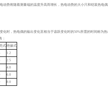
动势将随着测量端的温度升高而增长，热电动势的大小只和铠装热电偶
时，热电偶的输出变化至相当于该跃变化时的50%所需的时间称为热相应
表：
壳式
绝缘式
6
1.2
8
2.5
2
4.0
0
6.0
0
8.0