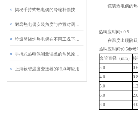
铠装热电偶的热电
揭秘手持式热电偶的冷端补偿技术：为何它是保证测量精度的关键？
耐磨热电偶安装角度与位置对测量精度的影响研究
热响应时间τ 0.5
垃圾焚烧炉热电偶在不同工况下的表现
在温度出现阶跃变化
热响应时间τ0.5参考
手持式热电偶测量误差的常见原因及解决方法
套管直径（mm）
接
3.0
0.
上海毅碧温度变送器的特点与应用
4.0
0.
5.0
1.
6.0
2.
8.0
4.