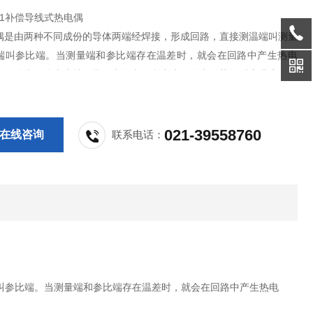
481补偿导线式热电偶
偶是由两种不同成份的导体两端经焊接，形成回路，直接测温端叫测量
端叫参比端。当测量端和参比端存在温差时，就会在回路中产生热电
显示仪表，仪表上就会指示出热电偶所产生的热电动势的对应温度值。
偶的热电动势将随着测量端的温度升高而增长，热电动势的大小只和铠
导体材质以及两端温差有关，和热电极的长度，直径无关。
021-39558760
在线咨询
联系电话：
叫参比端。当测量端和参比端存在温差时，就会在回路中产生热电