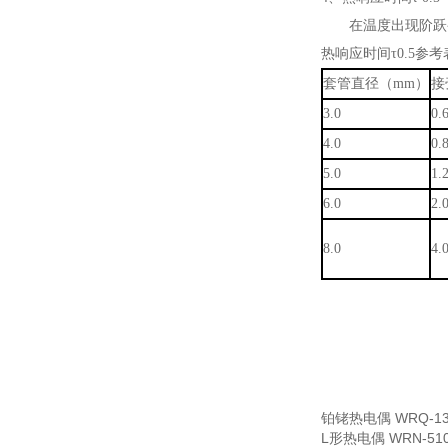
在温度出现阶跃变化
热响应时间τ0.5参考
套管直径（mm）
接
3.0
0.
4.0
0.
5.0
1.
6.0
2.
8.0
4.
铂铑热电偶
WRQ-1
L形热电偶
WRN-5