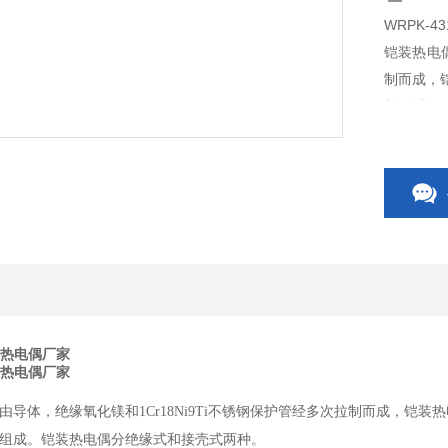
WRPK-
铠装热电偶
制而成，
并配以各
防爆铠装
有会产生
防水热电偶厂家
防水热电偶厂家
由导体，绝缘氧化镁和1Cr18Ni9Ti不锈钢保护管经多次拉制而成，铠
组成。铠装热电偶分绝缘式和接壳式两种。