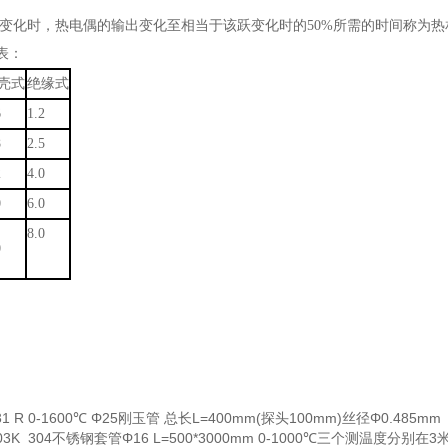
时，热电偶的输出变化至相当于该跃变化时的50%所需的时间称为热相应
表：
壳式
绝缘式
6
1.2
8
2.5
2
4.0
0
6.0
8.0
0
31 R 0-1600℃ Φ25刚玉管 总长L=400mm(探头100mm)丝径Φ0.485mm
103K 304不锈钢套管Φ16 L=500*3000mm 0-1000℃三个测温度分别