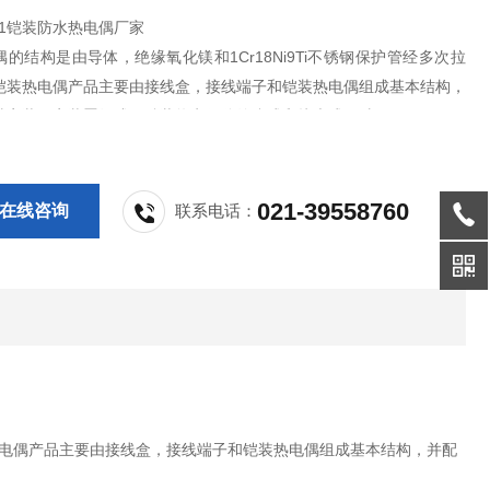
431铠装防水热电偶厂家
的结构是由导体，绝缘氧化镁和1Cr18Ni9Ti不锈钢保护管经多次拉
铠装热电偶产品主要由接线盒，接线端子和铠装热电偶组成基本结构，
种安装固定装置组成。铠装热电偶分绝缘式和接壳式两种。
热电偶是利用间隙隔爆原理，设计具有足够强度的接线盒等部件，将所
火花，电弧和危险温度的零部件都密封在接线盒腔内，当腔内发生爆
021-39558760
在线咨询
联系电话：
装热电偶产品主要由接线盒，接线端子和铠装热电偶组成基本结构，并配