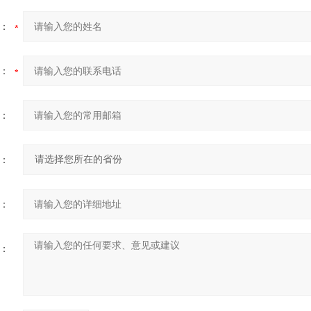
：
：
：
：
：
：