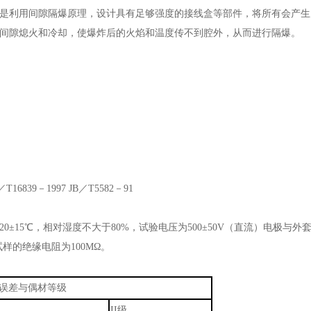
利用间隙隔爆原理，设计具有足够强度的接线盒等部件，将所有会产生
间隙熄火和冷却，使爆炸后的火焰和温度传不到腔外，从而进行隔爆。
B／T16839－1997 JB／T5582－91
0±15℃，相对湿度不大于80%，试验电压为500±50V（直流）电极与外
的试样的绝缘电阻为100MΩ。
误差与偶材等级
II级