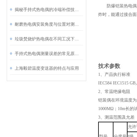
防爆铠装热电偶是
揭秘手持式热电偶的冷端补偿技术：为何它是保证测量精度的关键？
炸时，能通过接合面
耐磨热电偶安装角度与位置对测量精度的影响研究
垃圾焚烧炉热电偶在不同工况下的表现
手持式热电偶测量误差的常见原因及解决方法
技术参数
上海毅碧温度变送器的特点与应用
1、产品执行标准
IEC584 IEC1515 G
2、常温绝缘电阻
铠装偶在环境温度为2
1000MΩ；10m长
3、测温范围及允差
允许
型号
分度号
I级