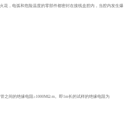
火花，电弧和危险温度的零部件都密封在接线盒腔内，当腔内发生爆
套管之间的绝缘电阻≥1000MΩ.m。即1m长的试样的绝缘电阻为