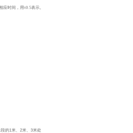
时间，用τ0.5表示。
在3米段的1米、2米、3米处