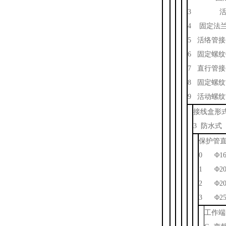
3 活
4 固定法
5 活络管
6 固定螺
7 直行管
8 固定螺
9 活动螺
接线盒形
3 防水式
保护管
0 Φ1
1 Φ20
2 Φ2
3 Φ2
工作端