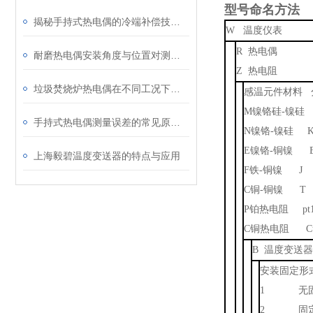
型号命名方法
揭秘手持式热电偶的冷端补偿技术：为何它是保证测量精度的关键？
W 温度仪表
R 热电偶
耐磨热电偶安装角度与位置对测量精度的影响研究
Z 热电阻
垃圾焚烧炉热电偶在不同工况下的表现
感温元件材料 
M镍铬硅-镍硅
手持式热电偶测量误差的常见原因及解决方法
N镍铬-镍硅 
E镍铬-铜镍 
上海毅碧温度变送器的特点与应用
F铁-铜镍 J
C铜-铜镍 T
P铂热电阻 pt1
C铜热电阻 C
B 温度变送器
安装固定形
1 无固
2 固定