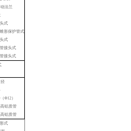
动法兰
兰
接头式
纹锥形保护管式
接头式
纹管接头式
纹管接头式
式
直径
6
（Φ12）
0高铝质管
5高铝质管
形式