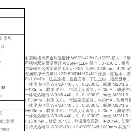
分度号
 N
K
耐震电接点双金属温度计
WSSX-413N 0-150℃ 径向 1.
E
不锈钢双金属温度计
WSSN-411BF 径向，0~100℃，耐
防爆磁性远传变送器
EB-UHZ2A 量程0-1000mm 4-2
金属管浮子流量计
LZD-500DN15R4M2 介质：除盐水，密度：0
PN1.6MPa，法兰连接，垂直安装，下进上出，液晶显示
一体化热电偶
WRNB-440，K，0-1000℃，螺纹 M20*1.5
00
l=400mm，材质 316L，带温度变送器，4-20mA ，防爆等级 
一体化热电偶
WRNB-440，K，0-1000℃，螺纹 M20*1.5，
u
l=550mm，材质 316L，带温度变送器，4-20mA，防爆等级 E
一体化热电偶
WRNB-440，K，0-1000℃，螺纹 M20*1.5，
l=600mm，材质 316L，带温度变送器，4-20mA ，防爆等级 
式
一体化热电偶
WRNB-440，K，0-1000℃，螺纹 M20*1.5，
l=1500mm，材质 304SS，带温度变送器，4-20mA，防爆等级
定装置
手持式热电偶
WRNK-181 K 0-800℃?Φ8*1000mm 材质31
螺纹