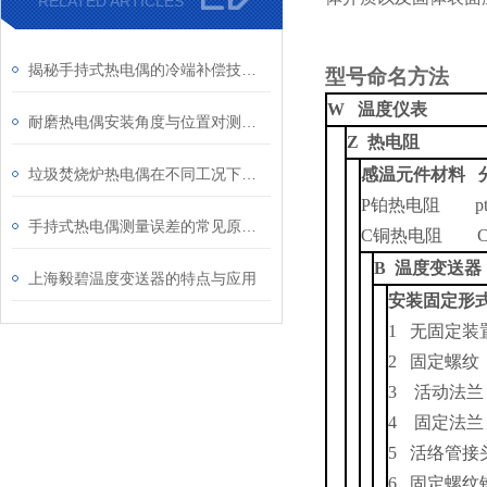
RELATED ARTICLES
揭秘手持式热电偶的冷端补偿技术：为何它是保证测量精度的关键？
型号命名方法
W
温度仪表
耐磨热电偶安装角度与位置对测量精度的影响研究
Z
热电阻
垃圾焚烧炉热电偶在不同工况下的表现
感温元件材料 
P
铂热电阻 pt1
手持式热电偶测量误差的常见原因及解决方法
C
铜热电阻 C
B
温度变送器
上海毅碧温度变送器的特点与应用
安装固定形
1
无固定装
2
固定螺纹
3
活动法兰
4
固定法兰
5
活络管接
6
固定螺纹