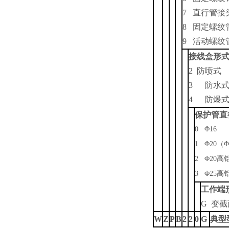
7
直行管接
8
固定螺纹
9
活动螺纹
接线盒形
2
防喷式
3
防水
4
防爆
保护管直
0
Φ16
1
Φ20（Φ
2
Φ20高
3
Φ25高
工作端
G
变截
W
Z
P
B
2
2
0
G
典型