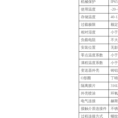
机械保护
IP65
使用温度
-20
存储温度
40-
过载极限
额定
相对湿度
小于
负载电阻
不大
安装位置
无影
零点温度系数
小于0
满程温度系数
小于0
变送器外壳
铸铝
O形圈
丁晴
隔离膜片
31
外壳喷涂
环氧
电气连接
赫斯
接触介质连接件
不锈
过程连接方式
螺纹