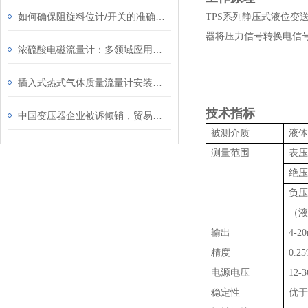
如何确保阻旋料位计/开关的准确性和稳定性？
TPS系列静压式液位
器将压力信号转换电信号
浓硫酸电磁流量计：多领域应用的“防腐卫士”
插入式热式气体质量流量计安装时要注意哪些事项
技术指标
中国变压器企业被诉倾销，贸易保护何时停?
被测介质
液体
测量范围
表压0
绝压0
负压-
（液位
输出
4-2
精度
0.2
电源电压
12-
稳定性
优于