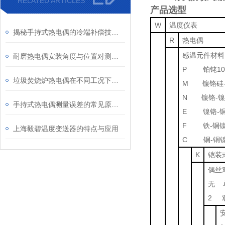
RELATED ARTICLES
产品选型
W
温度仪表
揭秘手持式热电偶的冷端补偿技术：为何它是保证测量精度的关键？
R
热电偶
感温元件材料
耐磨热电偶安装角度与位置对测量精度的影响研究
P 铂铑10
垃圾焚烧炉热电偶在不同工况下的表现
M 镍铬硅-
N 镍铬-
手持式热电偶测量误差的常见原因及解决方法
E 镍铬-
F 铁-铜
上海毅碧温度变送器的特点与应用
C 铜-铜
K
铠装
偶丝
无 
2 