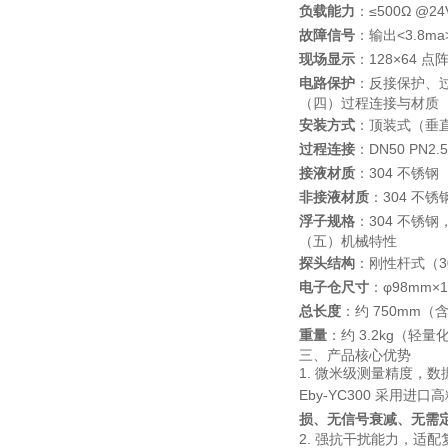
负载能力
：≤500Ω @24
故障信号
：输出<3.8m
现场显示
：128×64
电路保护
：反接保护、
（四）过程连接与材质
安装方式
：顶装式（垂直
过程连接
：DN50 PN2.
接液材质
：304 不锈
非接液材质
：304 不
浮子规格
：304 不锈钢
（五）机械特性
探头结构
：刚性杆式（30
电子仓尺寸
：φ98mm
总长度
：约 750mm
重量
：约 3.2kg（轻
三、产品核心优势
1. 微米级测量精度，数
Eby-YC300 采用进
损、无信号衰减、无需
2. 强抗干扰能力，适配