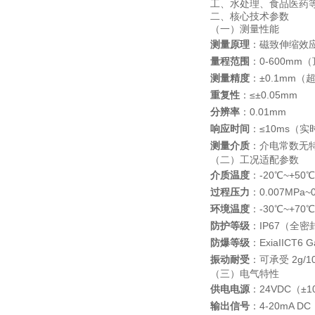
工、水处理、食品医药
二、核心技术参数
（一）测量性能
测量原理
：磁致伸缩效
量程范围
：0-600m
测量精度
：±0.1mm（
重复性
：≤±0.05mm
分辨率
：0.01mm
响应时间
：≤10ms（
测量介质
：介电常数无特
（二）工况适配参数
介质温度
：-20℃~+5
过程压力
：0.007MP
环境温度
：-30℃~+70℃
防护等级
：IP67（全
防爆等级
：ExiaIICT
振动耐受
：可承受 2g/1
（三）电气特性
供电电源
：24VDC（
输出信号
：4-20mA 