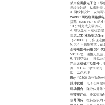
采用
全屏蔽电子仓 + 
质轻微波动、粘稠附着，
3. 两线制设计，安装调
24VDC 两线制回路供电 +
搭配 DN50 PN2
10 分钟完成安装调试。
4. 现场显示 + 远程监
集成
LCD 液晶现场显示
（≤1000m），实现液
5. 304 不锈钢材质，
全接液部件采用 304 
50℃环境下磁性无衰减，
6. 零维护设计，降低运
产品
无机械可动部件
，
件，MTBF（平均时间）
四、工作原理
Eby-YC300 系列磁
脉冲发射
：电子仓内控
磁场耦合
：随液位升降
扭转波产生
：叠加磁场
信号回传
：扭转波以约 