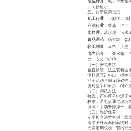
液位计算
：电子单元精
并同步显示。
五、典型应用场景
化工行业
：小型化工原
石油行业
：柴油、汽油
水处理
：清水池、污水
食品医药
：糖浆罐、饮
轻工制造
：涂料、油墨
电力冶金
：工业水箱、
六、安装与维护
（一）安装要求
垂直顶装，法兰安装面水
测杆避开进料口、搅拌器
浮子活动区间无障碍物
密封垫采用耐温、耐介
（二）调试方法
接线：严格区分电源正负
校准：通电后通过现场显
测试：手动升降浮子，
（三）维护保养
定期检查法兰密封、线
清洁测杆表面附着物时
无需定期校准，若出现