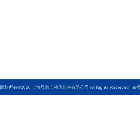
上海毅碧自动化仪表有限公司
地址：上海市嘉定区曹安公路1909号
邮箱：ebauto18@126.com
传真：021-33250344
版权所有©2026 上海毅碧自动化仪表有限公司 All Rights Reserved
备案