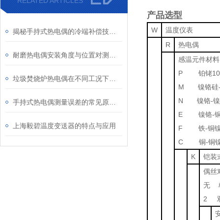
RELATED ARTICLES
产品选型
W
温度仪表
揭秘手持式热电偶的冷端补偿技术：为何它是保证测量精度的关键？
R
热电偶
耐磨热电偶安装角度与位置对测量精度的影响研究
感温元件材料
P 铂铑10
垃圾焚烧炉热电偶在不同工况下的表现
M 镍铬硅-
N 镍铬-
手持式热电偶测量误差的常见原因及解决方法
E 镍铬-
上海毅碧温度变送器的特点与应用
F 铁-铜
C 铜-铜
K
铠装
偶丝
无 
2 