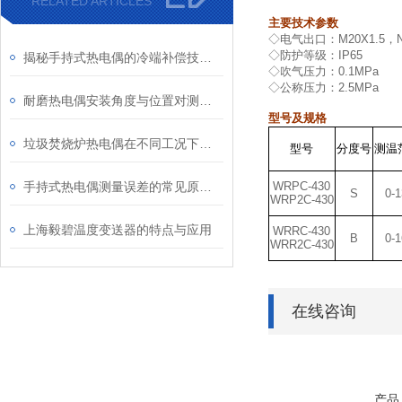
RELATED ARTICLES
主要技术参数
◇
电气出口：
M20X1.5
，
◇
防护等级：
IP65
揭秘手持式热电偶的冷端补偿技术：为何它是保证测量精度的关键？
◇
吹气压力：
0.1MPa
◇
公称压力：
2.5MPa
耐磨热电偶安装角度与位置对测量精度的影响研究
型号及规格
垃圾焚烧炉热电偶在不同工况下的表现
型
号
分
度
号
测温
手持式热电偶测量误差的常见原因及解决方法
WRPC-430
S
0-
WRP2C-430
上海毅碧温度变送器的特点与应用
WRRC-430
B
0-
WRR2C-430
在线咨询
产品