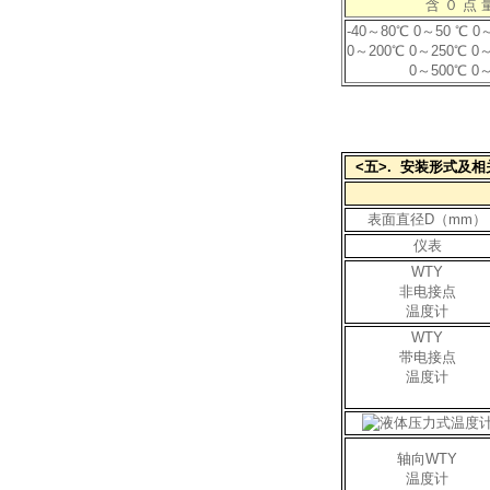
含 ０ 点 
-40～80℃ 0～50 ℃ 0
0～200℃ 0～250℃ 0
0～500℃ 0
<五>. 安装形式及相
表面直径D（mm）
仪表
WTY
非电接点
温度计
WTY
带电接点
温度计
轴向WTY
温度计