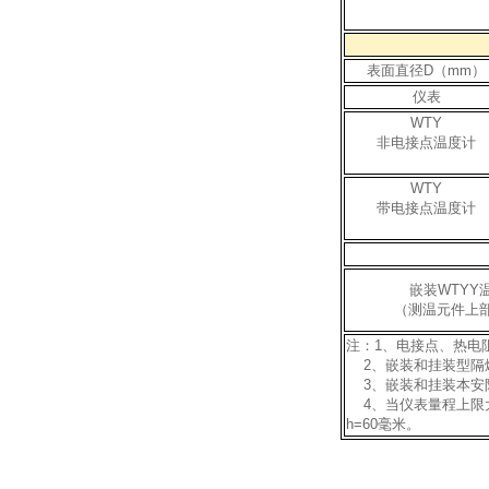
表面直径D（mm）
仪表
WTY
非电接点温度计
WTY
带电接点温度计
嵌装WTYY
（测温元件上
注：1、电接点、热电
2、嵌装和挂装型隔
3、嵌装和挂装本安
4、当仪表量程上限大
h=60毫米。