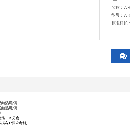
名称：WR
标准杆长
测量范围：
用途：薄
设备狭缝
型表面热电偶
型表面热电偶
偶
分度号：Ｋ分度
根据客户要求定制）