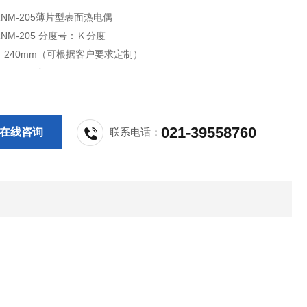
NM-205薄片型表面热电偶
型号：WRNM-205 分度号：Ｋ分度
：240mm（可根据客户要求定制）
0-1100度
片型探头的端部适合通过狭小缝隙，所以它是测量模具、轴承一级机械
温度的理想工具。
021-39558760
在线咨询
联系电话：