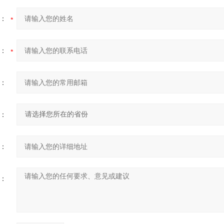
：
：
：
：
：
：