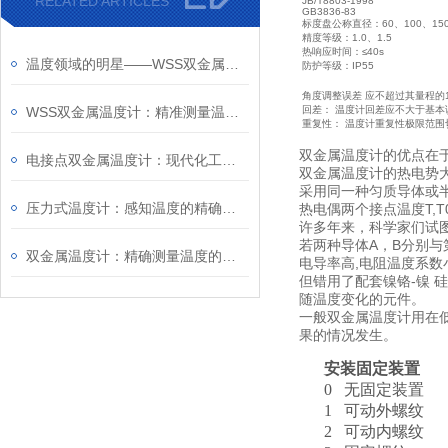
RELATED ARTICLES
JB/T8803-1998
GB3836-83
标度盘公称直径：60、100、15
精度等级：1.0、1.5
热响应时间：≤40s
温度领域的明星——WSS双金属温度计
防护等级：IP55
角度调整误差 应不超过其量程的1
WSS双金属温度计：精准测量温度的理想选择
回差： 温度计回差应不大于基本
重复性： 温度计重复性极限范围
双金属温度计的优点在
电接点双金属温度计：现代化工业的温度守护者
双金属温度计的热电势
采用同一种匀质导体或
压力式温度计：感知温度的精确仪器
热电偶两个接点温度T,
许多年来，科学家们试
若两种导体A，B分别与
双金属温度计：精确测量温度的选择
电导率高,电阻温度系数
但错用了配套镍铬-镍 硅
随温度变化的元件。
一般双金属温度计用在低
果的情况发生。
安装固定装置
0
无固定装置
1
可动外螺纹
2
可动内螺纹