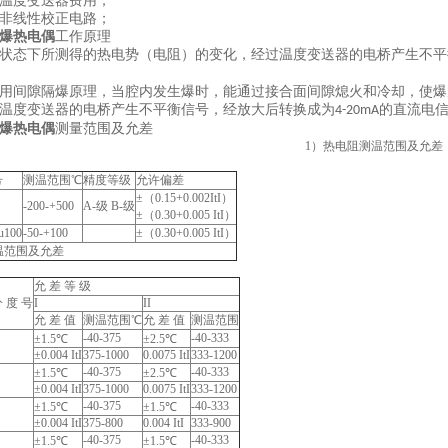
温度变送器费用；
非线性校正电路；
爆热电偶
工作原理
状态下所测得的热电势（电阻）的变化，经过温度变送器的电桥产生不平
用间隙隔爆原理，当腔内发生爆时，能通过接合面间隙熄火和冷却，使爆
温度变送器的电桥产生不平衡信号，经放大后转换成为
的直流电
4-20mA
爆热电偶
测量范围及允差
1
）热电阻测温范围及允差
号
测温范围℃
精度等级
允许偏差
±（0.15+0.002ItI）
-200-+500
A-
级 B-级
±（0.30+0.005 ItI）
u100
-50-+100
±（0.30+0.005 ItI）
温范围及允差
允 差 等 级
 度 号
I
II
允 差 值
测温范围℃
允 差 值
测温范围
-40-375
-40-333
±1.5℃
±2.5℃
±0.004 ItI
375-1000
0.0075 ItI
333-1200
-40-375
-40-333
±1.5℃
±2.5℃
±0.004 ItI
375-1000
0.0075 ItI
333-1200
-40-375
-40-333
±1.5℃
±1.5℃
±0.004 ItI
375-800
0.004 ItI
333-900
-40-375
-40-333
±1.5℃
±1.5℃