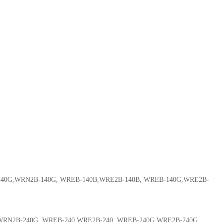
40G,WRN2B-140G, WREB-140B,WRE2B-140B, WREB-140G,WRE2B-
RN2B-240G, WREB-240,WRE2B-240, WREB-240G,WRE2B-240G,