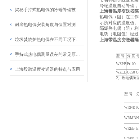
节省补偿导线及安装
冷端温度自动补偿，
揭秘手持式热电偶的冷端补偿技术：为何它是保证测量精度的关键？
上海带温度变送器隔
热电偶（阻）在工作
示所对应的温度值。
耐磨热电偶安装角度与位置对测量精度的影响研究
隔爆热电偶（阻）利
电势（电阻值）经过
垃圾焚烧炉热电偶在不同工况下的表现
上海带温度变送器隔
手持式热电偶测量误差的常见原因及解决方法
型 号
分 度 
WZPB
Pt100
上海毅碧温度变送器的特点与应用
WZCB
Cu50 C
2
）热电偶测
型 号
分
WRNB
K
WRMB
N
WREB
E