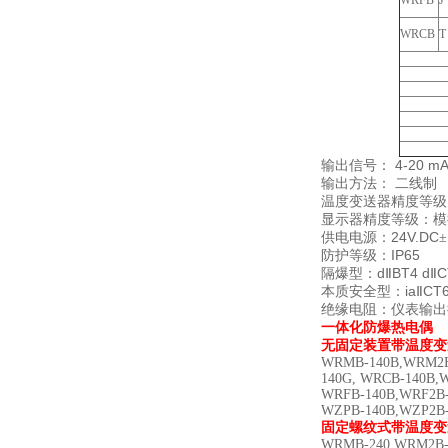
WRFB
J
WRCB
T
4-20 m
输出信号：
输出方法：
二线制
温度变送器精度等级
显示器精度等级：模
24V.DC
供电电源：
±
IP65
防护等级：
d
BT4 d
C
隔爆型：
Ⅱ
Ⅱ
ia
CT
本质安全型：
Ⅱ
绝缘电阻：仪表输出
一体化防爆热电偶
无固定装置带温度变
WRMB-140B,WRM2B-
140G, WRCB-140B,
WRFB-140B,WRF2B-
WZPB-140B,WZP2B-
固定螺纹式带温度变
WRMB-240,WRM2B-2