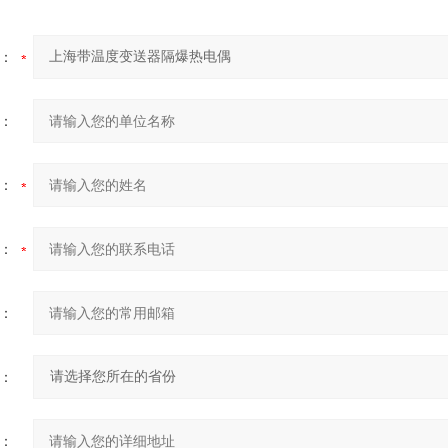
：
：
：
：
：
：
：