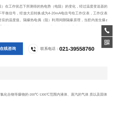
阻）在工作状态下所测得的热电势（电阻）的变化，经过温度变送器的
不平衡信号，经放大后转换成为4-20mA电信号给工作仪表，工作仪表
对应的温度值。隔爆热电偶（阻）利用间隙隔爆原理，当腔内发生爆z
能通过接合面间隙熄火和冷却，使爆后的火焰和温度传不到腔外，从而
。上海带温度变送器隔爆热电偶
021-39558760
在线咨询
联系电话：
碳氯化合物等爆物的
℃
℃范围内液体、蒸汽的气体
质以及固体
-200
-1300