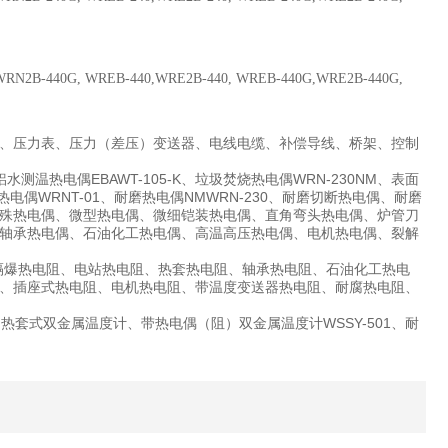
RN2B-440G, WREB-440,WRE2B-440, WREB-440G,WRE2B-440G,
、压力表、压力（差压）变送器、电线电缆、补偿导线、桥架、控制
EBAWT-105-K
WRN-230NM
铝水测温热电偶
、垃圾焚烧热电偶
、表面
WRNT-01
NMWRN-230
热电偶
、耐磨热电偶
、耐磨切断热电偶、耐磨
殊热电偶、微型热电偶、微细铠装热电偶、直角弯头热电偶、炉管刀
轴承热电偶、石油化工热电偶、高温高压热电偶、电机热电偶、裂解
隔爆热电阻、电站热电阻、热套热电阻、轴承热电阻、石油化工热电
、插座式热电阻、电机热电阻、带温度变送器热电阻、耐腐热电阻、
WSSY-501
、热套式双金属温度计、带热电偶（阻）双金属温度计
、耐