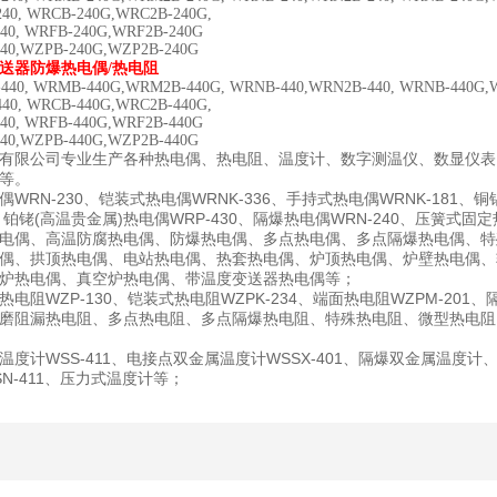
40, WRCB-240G,WRC2B-240G,
40, WRFB-240G,WRF2B-240G
40,WZPB-240G,WZP2B-240G
送器防爆热电偶/热电阻
40, WRMB-440G,WRM2B-440G, WRNB-440,WRN2B-440, WRNB-440G,W
40, WRCB-440G,WRC2B-440G,
40, WRFB-440G,WRF2B-440G
40,WZPB-440G,WZP2B-440G
有限公司专业生产各种热电偶、热电阻、温度计、数字测温仪、数显仪表
等。
WRN-230
WRNK-336
WRNK-181
偶
、铠装式热电偶
、手持式热电偶
、铜
(
)
WRP-430
WRN-240
、铂铑
高温贵金属
热电偶
、隔爆热电偶
、压簧式固定
电偶、高温防腐热电偶、防爆热电偶、多点热电偶、多点隔爆热电偶、特
偶、拱顶热电偶、电站热电偶、热套热电偶、炉顶热电偶、炉壁热电偶、
炉热电偶、真空炉热电偶、带温度变送器热电偶等；
WZP-130
WZPK-234
WZPM-201
热电阻
、铠装式热电阻
、端面热电阻
、
磨阻漏热电阻、多点热电阻、多点隔爆热电阻、特殊热电阻、微型热电阻
WSS-411
WSSX-401
温度计
、电接点双金属温度计
、隔爆双金属温度计
N-411
、压力式温度计等；