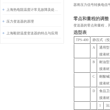
器将压力信号转换电信号
上海热电阻温度计常见故障及处理方法
零点和量程的调整
压力变送器的原理
变送器的零点和量程，
选型表
上海毅碧温度变送器的特点与应用
TPS-400
静压式（投
A
通用型
接液材
B
耐油型
接液材
C
耐酸碱
接液材
D
食品卫
接液材
1
法