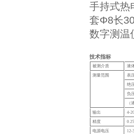
手持式热
套Φ8长3
数字测温
技术指标
被测介质
液
测量范围
表压
绝压
负压-
（液
输出
4-2
精度
0.2
电源电压
12-