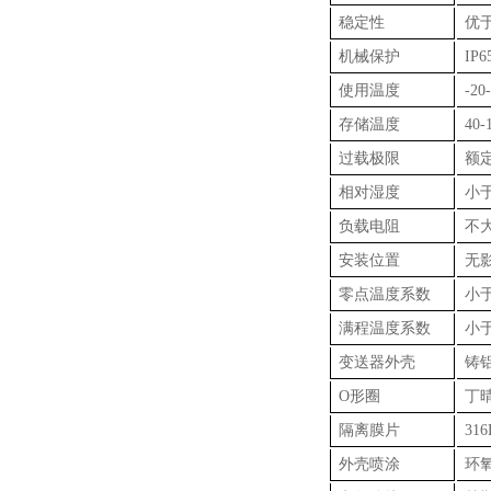
稳定性
优于
机械保护
IP6
使用温度
-20
存储温度
40-
过载极限
额定
相对湿度
小于
负载电阻
不大
安装位置
无
零点温度系数
小于
满程温度系数
小于
变送器外壳
铸
O形圈
丁
隔离膜片
31
外壳喷涂
环