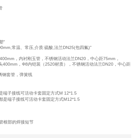
管
塑"
:1800mm,常温、常压,介质:硫酸,法兰DN25(包四氟)"
级耐磨头400mm，内衬刚玉管，不锈钢活动法兰DN20，中心距75mm，
级耐磨头400mm，Φ8内铠装（2520材质），不锈钢活动法兰DN20，中心距
0不锈钢套管，弹簧线
报警都是端子接线可活动卡套固定方式M 12*1.5
度、报警都是端子接线可活动卡套固定方式M12*1.5
带连接管根部的焊接短节