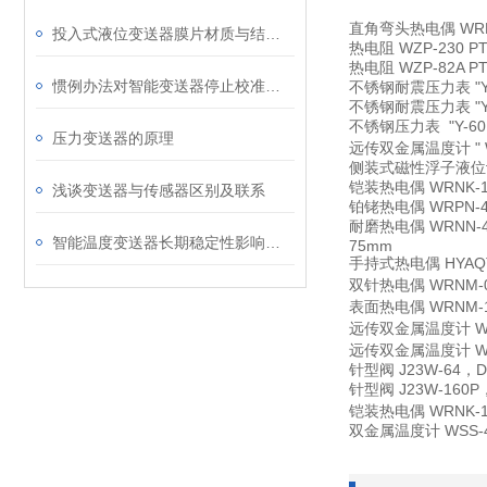
直角弯头热电偶
WR
投入式液位变送器膜片材质与结构设计对耐腐蚀性的影响​
热电阻
WZP-230 P
热电阻
WZP-82A P
惯例办法对智能变送器停止校准是不行的
不锈钢耐震压力表
"
不锈钢耐震压力表
"
不锈钢压力表
"Y-6
压力变送器的原理
远传双金属温度计
"
侧装式磁性浮子液位
铠装热电偶
WRNK-1
浅谈变送器与传感器区别及联系
铂铑热电偶
WRPN
耐磨热电偶
WRNN
智能温度变送器长期稳定性影响因素及定期校准周期建议
75mm
手持式热电偶
HYA
双针热电偶
WRNM-
表面热电偶
WRNM-
远传双金属温度计
W
远传双金属温度计
W
针型阀
J23W-64
针型阀
J23W-160
铠装热电偶
WRNK-1
双金属温度计
WSS