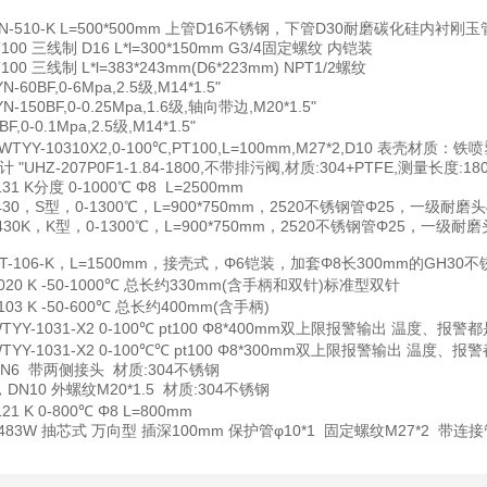
N-510-K L=500*500mm 上管D16不锈钢，下管D30耐磨碳化硅内衬刚玉
T100 三线制 D16 L*l=300*150mm G3/4固定螺纹 内铠装
T100 三线制 L*l=383*243mm(D6*223mm) NPT1/2螺纹
YN-60BF,0-6Mpa,2.5级,M14*1.5"
YN-150BF,0-0.25Mpa,1.6级,轴向带边,M20*1.5"
0BF,0-0.1Mpa,2.5级,M14*1.5"
 WTYY-10310X2,0-100℃,PT100,L=100mm,M27*2,D10 表壳材质：铁喷
计
"UHZ-207P0F1-1.84-1800,不带排污阀,材质:304+PTFE,测量长度
31 K分度 0-1000℃ Φ8 L=2500mm
-430，S型，0-1300℃，L=900*750mm，2520不锈钢管Φ25，一
-430K，K型，0-1300℃，L=900*750mm，2520不锈钢管Φ25，一
QT-106-K，L=1500mm，接壳式，Φ6铠装，加套Φ8长300mm的GH3
020 K -50-1000℃ 总长约330mm(含手柄和双针)标准型双针
103 K -50-600℃ 总长约400mm(含手柄)
TYY-1031-X2 0-100℃ pt100 Φ8*400mm双上限报警输出 温度、
TYY-1031-X2 0-100℃℃ pt100 Φ8*300mm双上限报警输出 温
，DN6 带两侧接头 材质:304不锈钢
P，DN10 外螺纹M20*1.5 材质:304不锈钢
21 K 0-800℃ Φ8 L=800mm
-483W 抽芯式 万向型 插深100mm 保护管φ10*1 固定螺纹M27*2 